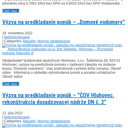
pôvodnej ceny 0,7061 €/m3 bez DPH na 0,6032 €/m3 bez DPH Vodárenská…
Čítať viac ›
Výzva na predkladanie ponúk – „Domové vodomery“
16. novembra 2022
|
Nekomentované
| Categories:
Aktuality
,
Verejné obstarávanie
Obstarávateľ Vodárenská spoločnosť Hlohovec, s.r.o., Šafárikova 30, 920 01
Hlohovec, vyzýva na predloženie ponuky v zadávaní zákazky na dodanie
tovaru “Domové vodomery“. Viac podrobností v prílohe tohto oznamu. Otvoriť
súbor Informácia o výsledku vyhodnotenia ponúk a poradie uchádzačov
Otvoriť súbor
Čítať viac ›
Výzva na predkladanie ponúk – “ČOV Hlohovec,
rekonštrukcia dosadzovacej nádrže DN č. 2“
12. júla 2022
|
Nekomentované
| Categories:
Aktuality
,
Verejné obstarávanie