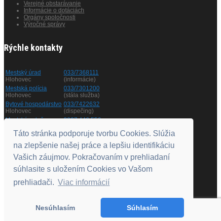
Verejné obstarávanie
Informácie o dotáciách
Orgány spoločnosti
Výročné správy
Rýchle kontakty
Mestský úrad
033/7368111
Hlohovec
(informácie)
Mestská polícia
033/7301200
Hlohovec
(stála služba)
Bytové hospodárstvo
033/7422632
Hlohovec
(dispečing)
Mestská zeleň
0907 446 556
Hlohovec
(informácie)
Táto stránka podporuje tvorbu Cookies. Slúžia
na zlepšenie našej práce a lepšiu identifikáciu
Otváracie hodiny
Vašich záujmov. Pokračovaním v prehliadaní
súhlasite s uložením Cookies vo Vašom
Pondelok
8.00 - 11.00
a
12.00 - 15.00
prehliadači.
Viac informácií
Utorok
nestránkový deň
Streda
8.00 - 11.00
a
12.00 - 17.00
Štvrtok
nestránkový deň
Nesúhlasím
Súhlasím
Piatok
8.00 - 11.00
© 2018
VODÁRENSKÁ SPOLOČNOSŤ HLOHOVEC, S.R.O.