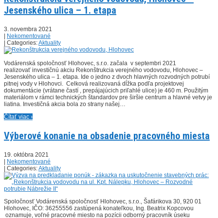
Jesenského ulica – 1. etapa
3. novembra 2021
|
Nekomentované
| Categories:
Aktuality
Vodárenská spoločnosť Hlohovec, s.r.o. začala v septembri 2021
realizovať investičnú akciu Rekonštrukcia verejného vodovodu, Hlohovec –
Jesenského ulica – 1. etapa. Ide o jedno z dvoch hlavných rozvodných potrubí
pitnej vody v Hlohovci. Celková realizovaná dĺžka podľa projektovej
dokumentácie (vrátane častí , prepájajúcich priľahlé ulice) je 460 m. Použitým
materiálom v rámci technických štandardov pre širšie centrum a hlavné vetvy je
liatina. Investičná akcia bola zo strany našej…
Čítať viac ›
Výberové konanie na obsadenie pracovného miesta
19. októbra 2021
|
Nekomentované
| Categories:
Aktuality
Spoločnosť Vodárenská spoločnosť Hlohovec, s.r.o., Šafárikova 30, 920 01
Hlohovec, IČO: 36255556 zastúpená konateľkou, Ing. Beatrix Kopcovou
oznamuje, voľné pracovné miesto na pozícii odborný pracovník úseku