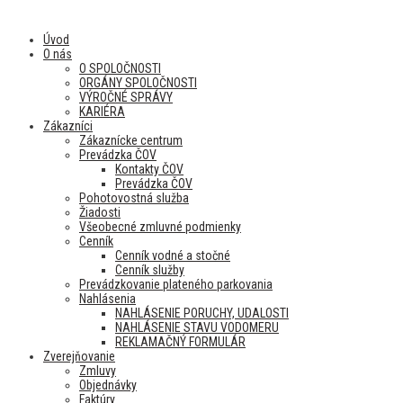
Úvod
O nás
O SPOLOČNOSTI
ORGÁNY SPOLOČNOSTI
VÝROČNÉ SPRÁVY
KARIÉRA
Zákazníci
Zákaznícke centrum
Prevádzka ČOV
Kontakty ČOV
Prevádzka ČOV
Pohotovostná služba
Žiadosti
Všeobecné zmluvné podmienky
Cenník
Cenník vodné a stočné
Cenník služby
Prevádzkovanie plateného parkovania
Nahlásenia
NAHLÁSENIE PORUCHY, UDALOSTI
NAHLÁSENIE STAVU VODOMERU
REKLAMAČNÝ FORMULÁR
Zverejňovanie
Zmluvy
Objednávky
Faktúry