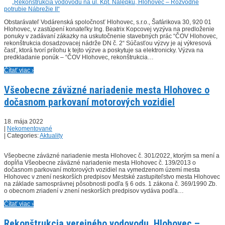
Obstarávateľ Vodárenská spoločnosť Hlohovec, s.r.o., Šafárikova 30, 920 01
Hlohovec, v zastúpení konateľky Ing. Beatrix Kopcovej vyzýva na predloženie
ponuky v zadávaní zákazky na uskutočnenie stavebných prác “ČOV Hlohovec,
rekonštrukcia dosadzovacej nádrže DN č. 2“ Súčasťou výzvy je aj výkresová
časť, ktorá tvorí prílohu k tejto výzve a poskytuje sa elektronicky. Výzva na
predkladanie ponúk – “ČOV Hlohovec, rekonštrukcia…
Čítať viac ›
Všeobecne záväzné nariadenie mesta Hlohovec o
dočasnom parkovaní motorových vozidiel
18. mája 2022
|
Nekomentované
| Categories:
Aktuality
Všeobecne záväzné nariadenie mesta Hlohovec č. 301/2022, ktorým sa mení a
dopĺňa Všeobecne záväzné nariadenie mesta Hlohovec č. 139/2013 o
dočasnom parkovaní motorových vozidiel na vymedzenom území mesta
Hlohovec v znení neskorších predpisov Mestské zastupiteľstvo mesta Hlohovec
na základe samosprávnej pôsobnosti podľa § 6 ods. 1 zákona č. 369/1990 Zb.
o obecnom zriadení v znení neskorších predpisov vydáva podľa…
Čítať viac ›
Rekonštrukcia verejného vodovodu, Hlohovec –