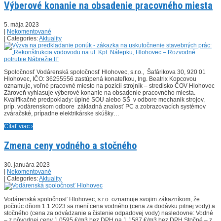
Výberové konanie na obsadenie pracovného miesta
5. mája 2023
|
Nekomentované
| Categories:
Aktuality
Spoločnosť Vodárenská spoločnosť Hlohovec, s.r.o., Šafárikova 30, 920 01
Hlohovec, IČO: 36255556 zastúpená konateľkou, Ing. Beatrix Kopcovou
oznamuje, voľné pracovné miesto na pozícii strojník – stredisko ČOV Hlohovec
Zároveň vyhlasuje výberové konanie na obsadenie pracovného miesta.
Kvalifikačné predpoklady: úplné SOU alebo SŠ v odbore mechanik strojov,
príp. vodárenskom odbore základná znalosť PC a zobrazovacích systémov
zváračské, prípadne elektrikárske skúšky…
Čítať viac ›
Zmena ceny vodného a stočného
30. januára 2023
|
Nekomentované
| Categories:
Aktuality
Vodárenská spoločnosť Hlohovec, s.r.o. oznamuje svojim zákazníkom, že
počnúc dňom 1.1.2023 sa mení cena vodného (cena za dodávku pitnej vody) a
stočného (cena za odvádzanie a čistenie odpadovej vody) nasledovne: Vodné
– z pôvodnej ceny 1,0595 €/m3 bez DPH na 1,1587 €/m3 bez DPH Stočné – z