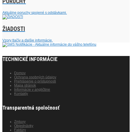
PORUCHY
Aktuálne poruchy spojené s odstávkami.
ŽIADOSTI
Vzory tlačív a ďalšie informácie.
TECHNICKÉ INFORMÁCIE
Domov
Ochrana osobných údajov
Prehlásenie o prístupnosti
Mapa stránok
Informácie v angličtine
Kontakty
Transparentná spoločnosť
Zmluvy
Objednávky
Faktúry