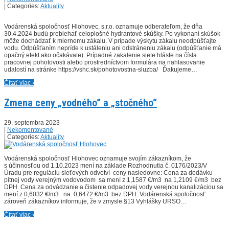
| Categories:
Aktuality
Vodárenská spoločnosť Hlohovec, s.r.o. oznamuje odberateľom, že dňa
30.4.2024 budú prebiehať celoplošné hydrantové skúšky. Po vykonaní skúšok
môže dochádzať k miernemu zákalu. V prípade výskytu zákalu neodpúšťajte
vodu. Odpúšťaním nepríde k ustáleniu ani odstráneniu zákalu (odpúšťanie má
opačný efekt ako očakávate). Prípadné zakalenie siete hláste na čísla
pracovnej pohotovosti alebo prostredníctvom formulára na nahlasovanie
udalostí na stránke https://vshc.sk/pohotovostna-sluzba/ Ďakujeme…
Čítať viac ›
Zmena ceny „vodného“ a „stočného“
29. septembra 2023
|
Nekomentované
| Categories:
Aktuality
Vodárenská spoločnosť Hlohovec oznamuje svojím zákazníkom, že
s účinnosťou od 1.10.2023 mení na základe Rozhodnutia č. 0176/2023/V
Úradu pre reguláciu sieťových odvetví ceny nasledovne: Cena za dodávku
pitnej vody verejným vodovodom sa mení z 1,1587 €/m3 na 1,2109 €/m3 bez
DPH. Cena za odvádzanie a čistenie odpadovej vody verejnou kanalizáciou sa
mení z 0,6032 €/m3 na 0,6472 €/m3 bez DPH. Vodárenská spoločnosť
zároveň zákazníkov informuje, že v zmysle §13 Vyhlášky URSO…
Čítať viac ›