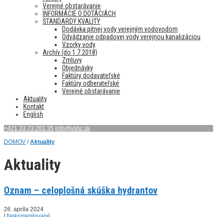
Verejné obstarávanie
INFORMÁCIE O DOTÁCIÁCH
ŠTANDARDY KVALITY
Dodávka pitnej vody verejným vodovodom
Odvádzanie odpadovej vody verejnou kanalizáciou
Vzorky vody
Archív (do 1.7.2018)
Zmluvy
Objednávky
Faktúry dodavateľské
Faktúry odberateľské
Verejné obstarávanie
Aktuality
Kontakt
English
+421 33 73 201 35
info@vshc.sk
DOMOV
/
Aktuality
Aktuality
Oznam – celoplošná skúška hydrantov
26. apríla 2024
|
Nekomentované