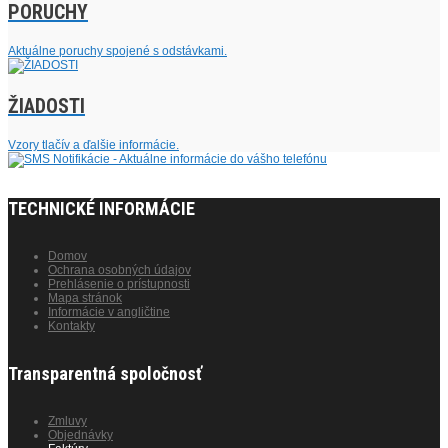
PORUCHY
Aktuálne poruchy spojené s odstávkami.
ŽIADOSTI
Vzory tlačív a ďalšie informácie.
TECHNICKÉ INFORMÁCIE
Domov
Ochrana osobných údajov
Prehlásenie o prístupnosti
Mapa stránok
Informácie v angličtine
Kontakty
Transparentná spoločnosť
Zmluvy
Objednávky