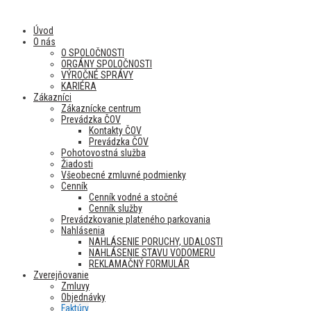
Úvod
O nás
O SPOLOČNOSTI
ORGÁNY SPOLOČNOSTI
VÝROČNÉ SPRÁVY
KARIÉRA
Zákazníci
Zákaznícke centrum
Prevádzka ČOV
Kontakty ČOV
Prevádzka ČOV
Pohotovostná služba
Žiadosti
Všeobecné zmluvné podmienky
Cenník
Cenník vodné a stočné
Cenník služby
Prevádzkovanie plateného parkovania
Nahlásenia
NAHLÁSENIE PORUCHY, UDALOSTI
NAHLÁSENIE STAVU VODOMERU
REKLAMAČNÝ FORMULÁR
Zverejňovanie
Zmluvy
Objednávky
Faktúry