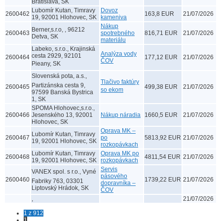
Bratislava, SK
Lubomír Kutan, Timravy
Dovoz
2600462
163,8 EUR
21/07/2026
19, 92001 Hlohovec, SK
kameniva
Nákup
Berner,s.r.o, , 96212
2600463
spotrebného
816,71 EUR
21/07/2026
Detva, SK
materiálu
Labeko, s.r.o., Krajinská
Analýza vody
cesta 2929, 92101
2600464
177,12 EUR
21/07/2026
ČOV
Pieany, SK
Slovenská pota, a.s.,
Tlačivo faktúry
Partizánska cesta 9,
2600465
499,38 EUR
21/07/2026
so ekom
97599 Banská Bystrica
1, SK
SPOMA Hlohovec,s.r.o.,
2600466
Jesenského 13, 92001
Nákup náradia
1660,5 EUR
21/07/2026
Hlohovec, SK
Oprava MK –
Lubomír Kutan, Timravy
2600467
po
5813,92 EUR
21/07/2026
19, 92001 Hlohovec, SK
rozkopávkach
Lubomír Kutan, Timravy
Oprava MK po
2600468
4811,54 EUR
21/07/2026
19, 92001 Hlohovec, SK
rozkopávkach
Servis
VANEX spol. s r.o., Vyné
pásového
2600460
1739,22 EUR
21/07/2026
Fabriky 763, 03301
dopravníka –
Liptovský Hrádok, SK
ČOV
,
21/07/2026
1 z 912
1