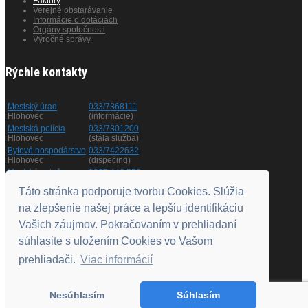
Faktúry
Verejné obstarávanie
Informácie o dotáciách
Orgány spoločnosti
Výročné správy
Rýchle kontakty
Mestský úrad
033/7368111
Hlohovec
(informácie)
Mestská polícia
033/7301200
Hlohovec
(stála služba)
Bytové hospodárstvo
033/7422632
Hlohovec
(dispečing)
Mestská zeleň
0907 446 556
Hlohovec
(informácie)
Táto stránka podporuje tvorbu Cookies. Slúžia
na zlepšenie našej práce a lepšiu identifikáciu
Otváracie hodiny
Vašich záujmov. Pokračovaním v prehliadaní
súhlasite s uložením Cookies vo Vašom
Pondelok
8.00 - 11.00
a
12.00 - 15.00
prehliadači.
Viac informácií
Utorok
nestránkový deň
Streda
8.00 - 11.00
a
12.00 - 17.00
Štvrtok
nestránkový deň
Nesúhlasím
Súhlasím
Piatok
8.00 - 11.00