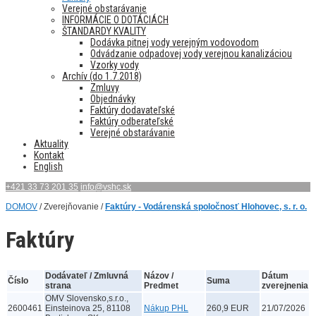
Verejné obstarávanie
INFORMÁCIE O DOTÁCIÁCH
ŠTANDARDY KVALITY
Dodávka pitnej vody verejným vodovodom
Odvádzanie odpadovej vody verejnou kanalizáciou
Vzorky vody
Archív (do 1.7.2018)
Zmluvy
Objednávky
Faktúry dodavateľské
Faktúry odberateľské
Verejné obstarávanie
Aktuality
Kontakt
English
+421 33 73 201 35
info@vshc.sk
DOMOV
/ Zverejňovanie /
Faktúry - Vodárenská spoločnosť Hlohovec, s. r. o.
Faktúry
Dodávateľ / Zmluvná
Názov /
Dátum
Číslo
Suma
strana
Predmet
zverejnenia
OMV Slovensko,s.r.o.,
2600461
Einsteinova 25, 81108
Nákup PHL
260,9 EUR
21/07/2026