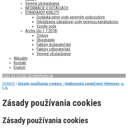
Verejné obstarávanie
INFORMÁCIE O DOTÁCIÁCH
ŠTANDARDY KVALITY
Dodávka pitnej vody verejným vodovodom
Odvádzanie odpadovej vody verejnou kanalizáciou
Vzorky vody
Archív (do 1.7.2018)
Zmluvy
Objednávky
Faktúry dodavateľské
Faktúry odberateľské
Verejné obstarávanie
Aktuality
Kontakt
English
+421 33 73 201 35
info@vshc.sk
DOMOV
/
Zásady používania cookies - Vodárenská spoločnosť Hlohovec, s.
r. o.
Zásady používania cookies
Zásady používania cookies