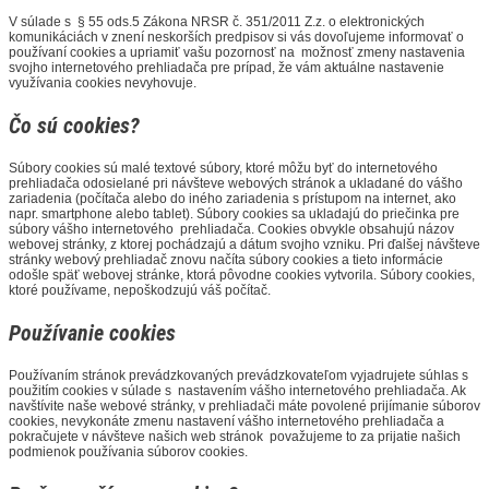
V súlade s § 55 ods.5 Zákona NRSR č. 351/2011 Z.z. o elektronických
komunikáciách v znení neskorších predpisov si vás dovoľujeme informovať o
používaní cookies a upriamiť vašu pozornosť na možnosť zmeny nastavenia
svojho internetového prehliadača pre prípad, že vám aktuálne nastavenie
využívania cookies nevyhovuje.
Čo sú cookies?
Súbory cookies sú malé textové súbory, ktoré môžu byť do internetového
prehliadača odosielané pri návšteve webových stránok a ukladané do vášho
zariadenia (počítača alebo do iného zariadenia s prístupom na internet, ako
napr. smartphone alebo tablet). Súbory cookies sa ukladajú do priečinka pre
súbory vášho internetového prehliadača. Cookies obvykle obsahujú názov
webovej stránky, z ktorej pochádzajú a dátum svojho vzniku. Pri ďalšej návšteve
stránky webový prehliadač znovu načíta súbory cookies a tieto informácie
odošle späť webovej stránke, ktorá pôvodne cookies vytvorila. Súbory cookies,
ktoré používame, nepoškodzujú váš počítač.
Používanie cookies
Používaním stránok prevádzkovaných prevádzkovateľom vyjadrujete súhlas s
použitím cookies v súlade s nastavením vášho internetového prehliadača. Ak
navštívite naše webové stránky, v prehliadači máte povolené prijímanie súborov
cookies, nevykonáte zmenu nastavení vášho internetového prehliadača a
pokračujete v návšteve našich web stránok považujeme to za prijatie našich
podmienok používania súborov cookies.