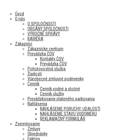
Úvod
O nás
O SPOLOČNOSTI
ORGÁNY SPOLOČNOSTI
VÝROČNÉ SPRÁVY
KARIÉRA
Zákazníci
Zákaznícke centrum
Prevádzka ČOV
Kontakty ČOV
Prevádzka ČOV
Pohotovostná služba
Žiadosti
Všeobecné zmluvné podmienky
Cenník
Cenník vodné a stočné
Cenník služby
Prevádzkovanie plateného parkovania
Nahlásenia
NAHLÁSENIE PORUCHY, UDALOSTI
NAHLÁSENIE STAVU VODOMERU
REKLAMAČNÝ FORMULÁR
Zverejňovanie
Zmluvy
Objednávky
Faktúry