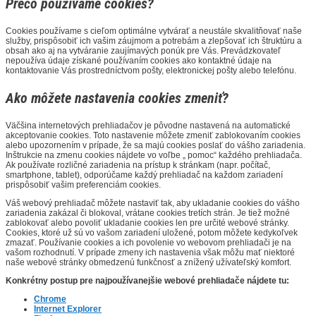
Prečo používame cookies?
Cookies používame s cieľom optimálne vytvárať a neustále skvalitňovať naše
služby, prispôsobiť ich vašim záujmom a potrebám a zlepšovať ich štruktúru a
obsah ako aj na vytváranie zaujímavých ponúk pre Vás. Prevádzkovateľ
nepoužíva údaje získané používaním cookies ako kontaktné údaje na
kontaktovanie Vás prostredníctvom pošty, elektronickej pošty alebo telefónu.
Ako môžete nastavenia cookies zmeniť?
Väčšina internetových prehliadačov je pôvodne nastavená na automatické
akceptovanie cookies. Toto nastavenie môžete zmeniť zablokovaním cookies
alebo upozornením v prípade, že sa majú cookies poslať do vášho zariadenia.
Inštrukcie na zmenu cookies nájdete vo voľbe „ pomoc“ každého prehliadača.
Ak používate rozličné zariadenia na prístup k stránkam (napr. počítač,
smartphone, tablet), odporúčame každý prehliadač na každom zariadení
prispôsobiť vašim preferenciám cookies.
Váš webový prehliadač môžete nastaviť tak, aby ukladanie cookies do vášho
zariadenia zakázal či blokoval, vrátane cookies tretích strán. Je tiež možné
zablokovať alebo povoliť ukladanie cookies len pre určité webové stránky.
Cookies, ktoré už sú vo vašom zariadení uložené, potom môžete kedykoľvek
zmazať. Používanie cookies a ich povolenie vo webovom prehliadači je na
vašom rozhodnutí. V prípade zmeny ich nastavenia však môžu mať niektoré
naše webové stránky obmedzenú funkčnosť a znížený užívateľský komfort.
Konkrétny postup pre najpoužívanejšie webové prehliadače nájdete tu:
Chrome
Internet Explorer