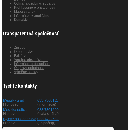
Ochrana osobných údajov
Prehlásenie o prístupnosti
Mapa stránok
Informácie v angličtine
Kontakty
Transparentná spoločnosť
Zmluvy
Objednávky
Faktúry
Verejné obstarávanie
Informácie o dotáciách
Orgány spoločnosti
Výročné správy
Rýchle kontakty
Mestský úrad
033/7368111
Hlohovec
(informácie)
Mestská polícia
033/7301200
Hlohovec
(stála služba)
Bytové hospodárstvo
033/7422632
Hlohovec
(dispečing)
Mestská zeleň
0907 446 556