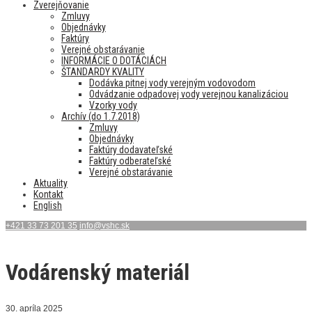
Zverejňovanie
Zmluvy
Objednávky
Faktúry
Verejné obstarávanie
INFORMÁCIE O DOTÁCIÁCH
ŠTANDARDY KVALITY
Dodávka pitnej vody verejným vodovodom
Odvádzanie odpadovej vody verejnou kanalizáciou
Vzorky vody
Archív (do 1.7.2018)
Zmluvy
Objednávky
Faktúry dodavateľské
Faktúry odberateľské
Verejné obstarávanie
Aktuality
Kontakt
English
+421 33 73 201 35
info@vshc.sk
Vodárenský materiál
30. apríla 2025