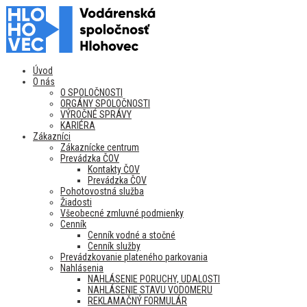
Úvod
O nás
O SPOLOČNOSTI
ORGÁNY SPOLOČNOSTI
VÝROČNÉ SPRÁVY
KARIÉRA
Zákazníci
Zákaznícke centrum
Prevádzka ČOV
Kontakty ČOV
Prevádzka ČOV
Pohotovostná služba
Žiadosti
Všeobecné zmluvné podmienky
Cenník
Cenník vodné a stočné
Cenník služby
Prevádzkovanie plateného parkovania
Nahlásenia
NAHLÁSENIE PORUCHY, UDALOSTI
NAHLÁSENIE STAVU VODOMERU
REKLAMAČNÝ FORMULÁR