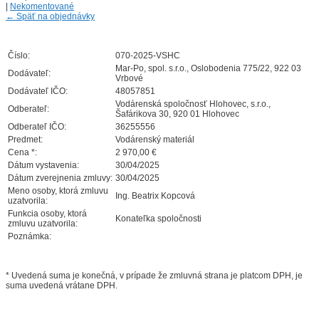
|
Nekomentované
←
Späť na objednávky
Číslo:
070-2025-VSHC
Mar-Po, spol. s.r.o., Oslobodenia 775/22, 922 03
Dodávateľ:
Vrbové
Dodávateľ IČO:
48057851
Vodárenská spoločnosť Hlohovec, s.r.o.,
Odberateľ:
Šafárikova 30, 920 01 Hlohovec
Odberateľ IČO:
36255556
Predmet:
Vodárenský materiál
Cena *:
2 970,00 €
Dátum vystavenia:
30/04/2025
Dátum zverejnenia zmluvy:
30/04/2025
Meno osoby, ktorá zmluvu
Ing. Beatrix Kopcová
uzatvorila:
Funkcia osoby, ktorá
Konateľka spoločnosti
zmluvu uzatvorila:
Poznámka:
* Uvedená suma je konečná, v prípade že zmluvná strana je platcom DPH, je
suma uvedená vrátane DPH.