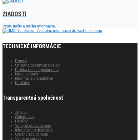
ŽIADOSTI
Vzory tlačív a ďalšie informácie.
TECHNICKÉ INFORMÁCIE
Domov
Ochrana osobných údajov
Prehlásenie o prístupnosti
Mapa stránok
Informácie v angličtine
Kontakty
Transparentná spoločnosť
Zmluvy
Objednávky
Faktúry
Verejné obstarávanie
Informácie o dotáciách
Orgány spoločnosti
Výročné správy