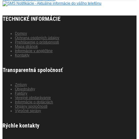
TECHNICKÉ INFORMÁCIE
Domov
Ochrana osobných údajov
Prehlásenie o prístupnosti
Mapa stránok
Informácie v angličtine
Kontakty
Transparentná spoločnosť
Zmluvy
Objednávky
Faktúry
Verejné obstarávanie
Informácie o dotáciách
Orgány spoločnosti
Výročné správy
Rýchle kontakty