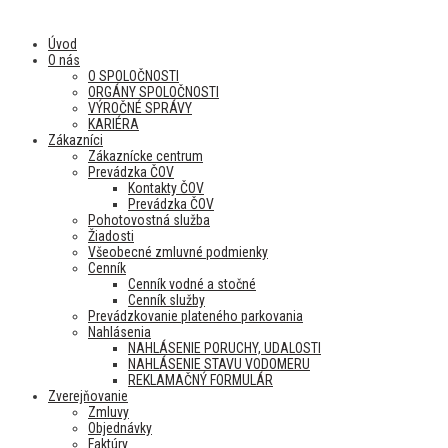
Úvod
O nás
O SPOLOČNOSTI
ORGÁNY SPOLOČNOSTI
VÝROČNÉ SPRÁVY
KARIÉRA
Zákazníci
Zákaznícke centrum
Prevádzka ČOV
Kontakty ČOV
Prevádzka ČOV
Pohotovostná služba
Žiadosti
Všeobecné zmluvné podmienky
Cenník
Cenník vodné a stočné
Cenník služby
Prevádzkovanie plateného parkovania
Nahlásenia
NAHLÁSENIE PORUCHY, UDALOSTI
NAHLÁSENIE STAVU VODOMERU
REKLAMAČNÝ FORMULÁR
Zverejňovanie
Zmluvy
Objednávky
Faktúry