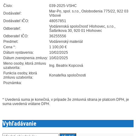
Číslo:
039-2025-VSHC
Mar-Po, spol. s.r.o., Oslobodenia 775/22, 922 03
Dodávateľ:
Vrbové
Dodávateľ IČO:
48057851
Vodárenská spoločnosť Hlohovec, s.r.o.,
Odberateľ:
Šafárikova 30, 920 01 Hlohovec
Odberateľ IČO:
36255556
Predmet:
Vodárenský materiál
Cena *:
1 100,00 €
Dátum vystavenia:
10/02/2025
Dátum zverejnenia zmluvy:
10/02/2025
Meno osoby, ktorá zmluvu
Ing. Beatrix Kopcová
uzatvorila:
Funkcia osoby, ktorá
Konateľka spoločnosti
zmluvu uzatvorila:
Poznámka:
* Uvedená suma je konečná, v prípade že zmluvná strana je platcom DPH, je
suma uvedená vrátane DPH.
Vyhľadávanie