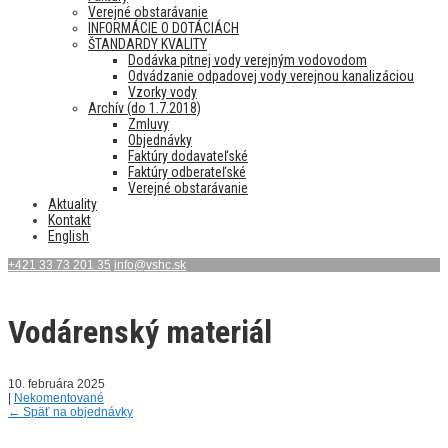
Verejné obstarávanie
INFORMÁCIE O DOTÁCIÁCH
ŠTANDARDY KVALITY
Dodávka pitnej vody verejným vodovodom
Odvádzanie odpadovej vody verejnou kanalizáciou
Vzorky vody
Archív (do 1.7.2018)
Zmluvy
Objednávky
Faktúry dodavateľské
Faktúry odberateľské
Verejné obstarávanie
Aktuality
Kontakt
English
+421 33 73 201 35
info@vshc.sk
Vodárenský materiál
10. februára 2025
|
Nekomentované
←
Späť na objednávky