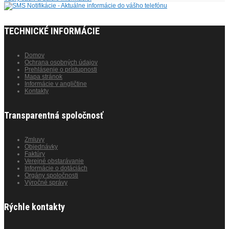
TECHNICKÉ INFORMÁCIE
Domov
Ochrana osobných údajov
Prehlásenie o prístupnosti
Mapa stránok
Informácie v angličtine
Kontakty
Transparentná spoločnosť
Zmluvy
Objednávky
Faktúry
Verejné obstarávanie
Informácie o dotáciách
Orgány spoločnosti
Výročné správy
Rýchle kontakty