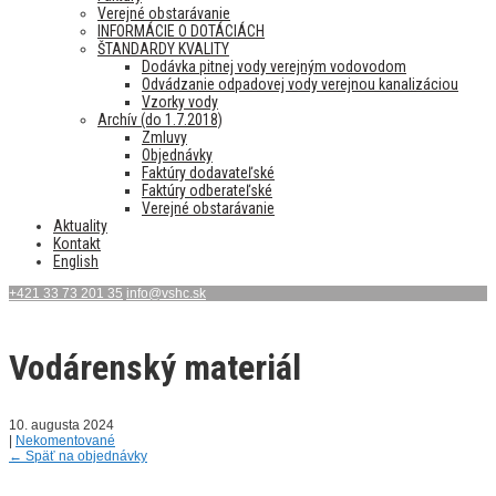
Verejné obstarávanie
INFORMÁCIE O DOTÁCIÁCH
ŠTANDARDY KVALITY
Dodávka pitnej vody verejným vodovodom
Odvádzanie odpadovej vody verejnou kanalizáciou
Vzorky vody
Archív (do 1.7.2018)
Zmluvy
Objednávky
Faktúry dodavateľské
Faktúry odberateľské
Verejné obstarávanie
Aktuality
Kontakt
English
+421 33 73 201 35
info@vshc.sk
Vodárenský materiál
10. augusta 2024
|
Nekomentované
←
Späť na objednávky