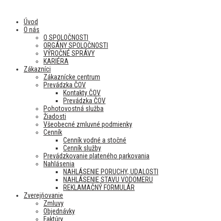
Úvod
O nás
O SPOLOČNOSTI
ORGÁNY SPOLOČNOSTI
VÝROČNÉ SPRÁVY
KARIÉRA
Zákazníci
Zákaznícke centrum
Prevádzka ČOV
Kontakty ČOV
Prevádzka ČOV
Pohotovostná služba
Žiadosti
Všeobecné zmluvné podmienky
Cenník
Cenník vodné a stočné
Cenník služby
Prevádzkovanie plateného parkovania
Nahlásenia
NAHLÁSENIE PORUCHY, UDALOSTI
NAHLÁSENIE STAVU VODOMERU
REKLAMAČNÝ FORMULÁR
Zverejňovanie
Zmluvy
Objednávky
Faktúry