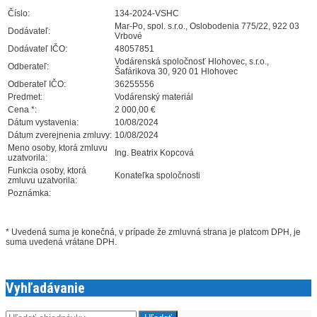
Číslo:
134-2024-VSHC
Mar-Po, spol. s.r.o., Oslobodenia 775/22, 922 03
Dodávateľ:
Vrbové
Dodávateľ IČO:
48057851
Vodárenská spoločnosť Hlohovec, s.r.o.,
Odberateľ:
Šafárikova 30, 920 01 Hlohovec
Odberateľ IČO:
36255556
Predmet:
Vodárenský materiál
Cena *:
2 000,00 €
Dátum vystavenia:
10/08/2024
Dátum zverejnenia zmluvy:
10/08/2024
Meno osoby, ktorá zmluvu
Ing. Beatrix Kopcová
uzatvorila:
Funkcia osoby, ktorá
Konateľka spoločnosti
zmluvu uzatvorila:
Poznámka:
* Uvedená suma je konečná, v prípade že zmluvná strana je platcom DPH, je
suma uvedená vrátane DPH.
Vyhľadávanie