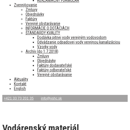
REKLAMAČNÝ FORMULÁR
Zverejňovanie
Zmluvy
Objednávky
Faktúry
Verejné obstarávanie
INFORMÁCIE O DOTÁCIÁCH
ŠTANDARDY KVALITY
Dodávka pitnej vody verejným vodovodom
Odvádzanie odpadovej vody verejnou kanalizáciou
Vzorky vody
Archív (do 1.7.2018)
Zmluvy
Objednávky
Faktúry dodavateľské
Faktúry odberateľské
Verejné obstarávanie
Aktuality
Kontakt
English
+421 33 73 201 35
info@vshc.sk
Vodárenský materiál