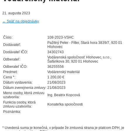
21. augusta 2023
←
Späť na objednávky
Číslo:
108-2023-VSHC
Pažitný Peter - Fitter, Stará hora 3839/7, 920 01
Dodávateľ:
Hlohovec
Dodávateľ IČO:
34302743
Vodárenská spoločnosť Hlohovec, s.r.o.,
Odberateľ:
Šafárikova 30, 920 01 Hlohovec
Odberateľ IČO:
36255556
Predmet:
Vodárenský materiál
Cena *:
1 200,00 €
Dátum vystavenia:
21/08/2023
Dátum zverejnenia zmluvy:
21/08/2023
Meno osoby, ktorá zmluvu
Ing. Beatrix Kopcová
uzatvorila:
Funkcia osoby, ktorá
Konateľka spoločnosti
zmluvu uzatvorila:
Poznámka:
* Uvedená suma je konečná, v prípade že zmluvná strana je platcom DPH, je