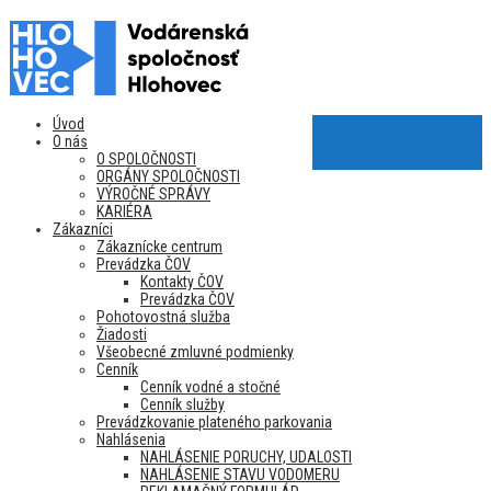
Úvod
O nás
O SPOLOČNOSTI
ORGÁNY SPOLOČNOSTI
VÝROČNÉ SPRÁVY
KARIÉRA
Zákazníci
Zákaznícke centrum
Prevádzka ČOV
Kontakty ČOV
Prevádzka ČOV
Pohotovostná služba
Žiadosti
Všeobecné zmluvné podmienky
Cenník
Cenník vodné a stočné
Cenník služby
Prevádzkovanie plateného parkovania
Nahlásenia
NAHLÁSENIE PORUCHY, UDALOSTI
NAHLÁSENIE STAVU VODOMERU