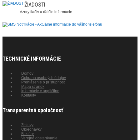
ŽIADOSTI
Vzory tlačív a ďalšie informácie.
TECHNICKÉ INFORMÁCIE
Domov
Ochrana osobných údajov
Prehlásenie o prístupnosti
Mapa stránok
Informácie v angličtine
Kontakty
Transparentná spoločnosť
Zmluvy
Objednávky
Faktúry
Verejné obstarávanie