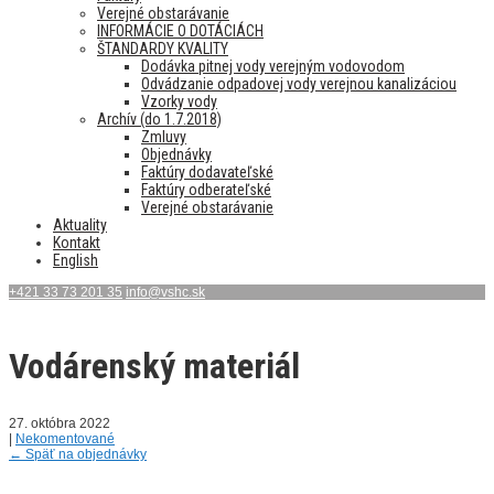
Verejné obstarávanie
INFORMÁCIE O DOTÁCIÁCH
ŠTANDARDY KVALITY
Dodávka pitnej vody verejným vodovodom
Odvádzanie odpadovej vody verejnou kanalizáciou
Vzorky vody
Archív (do 1.7.2018)
Zmluvy
Objednávky
Faktúry dodavateľské
Faktúry odberateľské
Verejné obstarávanie
Aktuality
Kontakt
English
+421 33 73 201 35
info@vshc.sk
Vodárenský materiál
27. októbra 2022
|
Nekomentované
←
Späť na objednávky