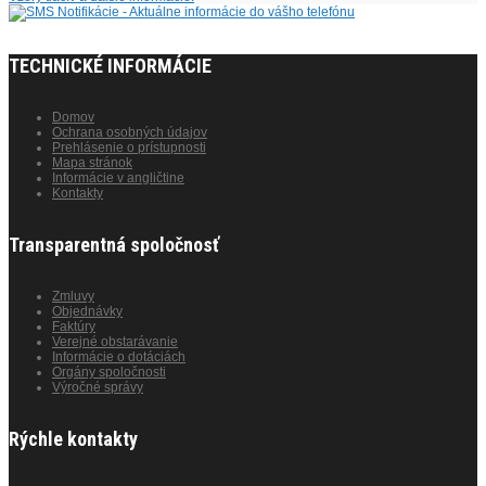
TECHNICKÉ INFORMÁCIE
Domov
Ochrana osobných údajov
Prehlásenie o prístupnosti
Mapa stránok
Informácie v angličtine
Kontakty
Transparentná spoločnosť
Zmluvy
Objednávky
Faktúry
Verejné obstarávanie
Informácie o dotáciách
Orgány spoločnosti
Výročné správy
Rýchle kontakty