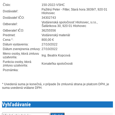
Číslo:
150-2022-VSHC
Pažitný Peter - Fitter, Stará hora 3839/7, 920 01
Dodávateľ:
Hlohovec
Dodávateľ IČO:
34302743
Vodárenská spoločnosť Hlohovec, s.r.o.,
Odberateľ:
Šafárikova 30, 920 01 Hlohovec
Odberateľ IČO:
36255556
Predmet:
Vodárenský materiál
Cena *:
800,00 €
Dátum vystavenia:
27/10/2022
Dátum zverejnenia zmluvy:
27/10/2022
Meno osoby, ktorá zmluvu
Ing. Beatrix Kopcová
uzatvorila:
Funkcia osoby, ktorá
Konateľka spoločnosti
zmluvu uzatvorila:
Poznámka:
* Uvedená suma je konečná, v prípade že zmluvná strana je platcom DPH, je
suma uvedená vrátane DPH.
Vyhľadávanie