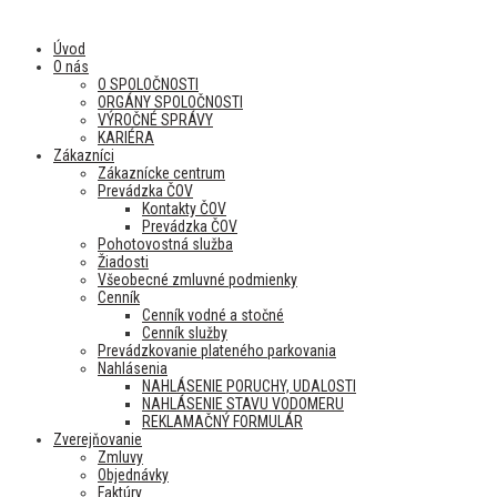
Úvod
O nás
O SPOLOČNOSTI
ORGÁNY SPOLOČNOSTI
VÝROČNÉ SPRÁVY
KARIÉRA
Zákazníci
Zákaznícke centrum
Prevádzka ČOV
Kontakty ČOV
Prevádzka ČOV
Pohotovostná služba
Žiadosti
Všeobecné zmluvné podmienky
Cenník
Cenník vodné a stočné
Cenník služby
Prevádzkovanie plateného parkovania
Nahlásenia
NAHLÁSENIE PORUCHY, UDALOSTI
NAHLÁSENIE STAVU VODOMERU
REKLAMAČNÝ FORMULÁR
Zverejňovanie
Zmluvy
Objednávky
Faktúry