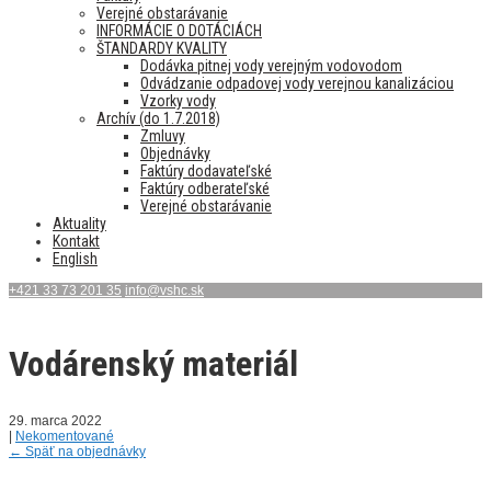
Verejné obstarávanie
INFORMÁCIE O DOTÁCIÁCH
ŠTANDARDY KVALITY
Dodávka pitnej vody verejným vodovodom
Odvádzanie odpadovej vody verejnou kanalizáciou
Vzorky vody
Archív (do 1.7.2018)
Zmluvy
Objednávky
Faktúry dodavateľské
Faktúry odberateľské
Verejné obstarávanie
Aktuality
Kontakt
English
+421 33 73 201 35
info@vshc.sk
Vodárenský materiál
29. marca 2022
|
Nekomentované
←
Späť na objednávky