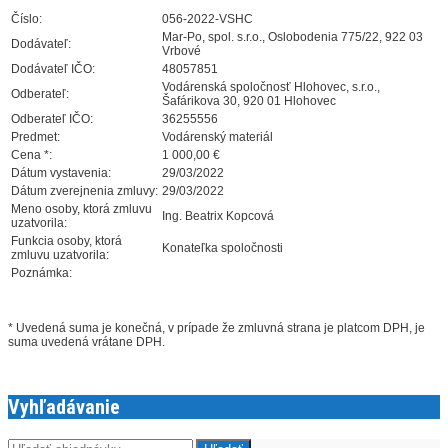
Číslo:
056-2022-VSHC
Mar-Po, spol. s.r.o., Oslobodenia 775/22, 922 03
Dodávateľ:
Vrbové
Dodávateľ IČO:
48057851
Vodárenská spoločnosť Hlohovec, s.r.o.,
Odberateľ:
Šafárikova 30, 920 01 Hlohovec
Odberateľ IČO:
36255556
Predmet:
Vodárenský materiál
Cena *:
1 000,00 €
Dátum vystavenia:
29/03/2022
Dátum zverejnenia zmluvy:
29/03/2022
Meno osoby, ktorá zmluvu
Ing. Beatrix Kopcová
uzatvorila:
Funkcia osoby, ktorá
Konateľka spoločnosti
zmluvu uzatvorila:
Poznámka:
* Uvedená suma je konečná, v prípade že zmluvná strana je platcom DPH, je
suma uvedená vrátane DPH.
Vyhľadávanie