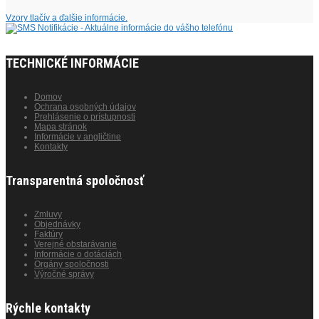
Vzory tlačív a ďalšie informácie.
TECHNICKÉ INFORMÁCIE
Domov
Ochrana osobných údajov
Prehlásenie o prístupnosti
Mapa stránok
Informácie v angličtine
Kontakty
Transparentná spoločnosť
Zmluvy
Objednávky
Faktúry
Verejné obstarávanie
Informácie o dotáciách
Orgány spoločnosti
Výročné správy
Rýchle kontakty