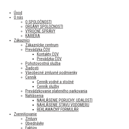
Úvod
O nás
O SPOLOČNOSTI
ORGÁNY SPOLOČNOSTI
VÝROČNÉ SPRÁVY
KARIÉRA
Zákazníci
Zákaznícke centrum
Prevádzka ČOV
Kontakty ČOV
Prevádzka ČOV
Pohotovostná služba
Žiadosti
Všeobecné zmluvné podmienky
Cenník
Cenník vodné a stočné
Cenník služby
Prevádzkovanie plateného parkovania
Nahlásenia
NAHLÁSENIE PORUCHY, UDALOSTI
NAHLÁSENIE STAVU VODOMERU
REKLAMAČNÝ FORMULÁR
Zverejňovanie
Zmluvy
Objednávky
Faktúry