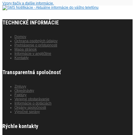
Vzory tlačív a ďalšie informácie.
TECHNICKÉ INFORMÁCIE
Domov
Ochrana osobných údajov
Prehlásenie o prístupnosti
Mapa stránok
Informácie v angličtine
Kontakty
Transparentná spoločnosť
Zmluvy
Objednávky
Faktúry
Verejné obstarávanie
Informácie o dotáciách
Orgány spoločnosti
Výročné správy
Rýchle kontakty