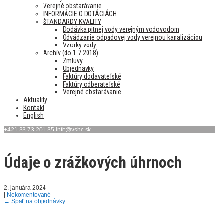
Verejné obstarávanie
INFORMÁCIE O DOTÁCIÁCH
ŠTANDARDY KVALITY
Dodávka pitnej vody verejným vodovodom
Odvádzanie odpadovej vody verejnou kanalizáciou
Vzorky vody
Archív (do 1.7.2018)
Zmluvy
Objednávky
Faktúry dodavateľské
Faktúry odberateľské
Verejné obstarávanie
Aktuality
Kontakt
English
+421 33 73 201 35
info@vshc.sk
Údaje o zrážkových úhrnoch
2. januára 2024
|
Nekomentované
←
Späť na objednávky