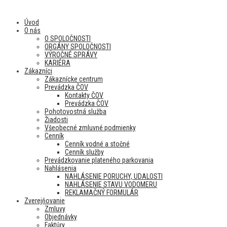
Úvod
O nás
O SPOLOČNOSTI
ORGÁNY SPOLOČNOSTI
VÝROČNÉ SPRÁVY
KARIÉRA
Zákazníci
Zákaznícke centrum
Prevádzka ČOV
Kontakty ČOV
Prevádzka ČOV
Pohotovostná služba
Žiadosti
Všeobecné zmluvné podmienky
Cenník
Cenník vodné a stočné
Cenník služby
Prevádzkovanie plateného parkovania
Nahlásenia
NAHLÁSENIE PORUCHY, UDALOSTI
NAHLÁSENIE STAVU VODOMERU
REKLAMAČNÝ FORMULÁR
Zverejňovanie
Zmluvy
Objednávky
Faktúry