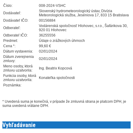
Číslo:
008-2024-VSHC
Slovenský hydrometeorologický ústav, Divízia
Dodávateľ:
Meteorologická služba, Jeséniova 17, 833 15 Bratislava
Dodávateľ IČO:
00156884
Vodárenská spoločnosť Hlohovec, s.r.o., Šafárikova 30,
Odberateľ:
920 01 Hlohovec
Odberateľ IČO:
36255556
Predmet:
Údaje o zrážkových úhrnoch
Cena *:
99,60 €
Dátum vystavenia:
02/01/2024
Dátum zverejnenia
02/01/2024
zmluvy:
Meno osoby, ktorá
Ing. Beatrix Kopcová
zmluvu uzatvorila:
Funkcia osoby, ktorá
Konateľka spoločnosti
zmluvu uzatvorila:
Poznámka:
* Uvedená suma je konečná, v prípade že zmluvná strana je platcom DPH, je
suma uvedená vrátane DPH.
Vyhľadávanie