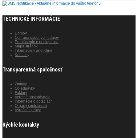
TECHNICKÉ INFORMÁCIE
Domov
Ochrana osobných údajov
Prehlásenie o prístupnosti
Mapa stránok
Informácie v angličtine
Kontakty
Transparentná spoločnosť
Zmluvy
Objednávky
Faktúry
Verejné obstarávanie
Informácie o dotáciách
Orgány spoločnosti
Výročné správy
Rýchle kontakty