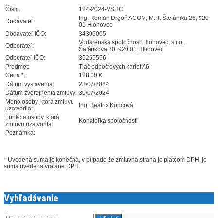
Číslo:
124-2024-VSHC
Ing. Roman Drgoň ACOM, M.R. Štefánika 26, 920
Dodávateľ:
01 Hlohovec
Dodávateľ IČO:
34306005
Vodárenská spoločnosť Hlohovec, s.r.o.,
Odberateľ:
Šafárikova 30, 920 01 Hlohovec
Odberateľ IČO:
36255556
Predmet:
Tlač odpočtových kariet A6
Cena *:
128,00 €
Dátum vystavenia:
28/07/2024
Dátum zverejnenia zmluvy:
30/07/2024
Meno osoby, ktorá zmluvu
Ing. Beatrix Kopcová
uzatvorila:
Funkcia osoby, ktorá
Konateľka spoločnosti
zmluvu uzatvorila:
Poznámka:
* Uvedená suma je konečná, v prípade že zmluvná strana je platcom DPH, je
suma uvedená vrátane DPH.
Vyhľadávanie