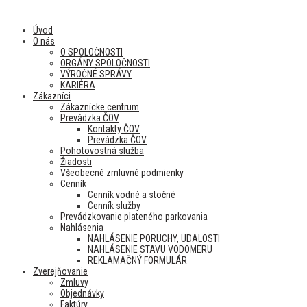
Úvod
O nás
O SPOLOČNOSTI
ORGÁNY SPOLOČNOSTI
VÝROČNÉ SPRÁVY
KARIÉRA
Zákazníci
Zákaznícke centrum
Prevádzka ČOV
Kontakty ČOV
Prevádzka ČOV
Pohotovostná služba
Žiadosti
Všeobecné zmluvné podmienky
Cenník
Cenník vodné a stočné
Cenník služby
Prevádzkovanie plateného parkovania
Nahlásenia
NAHLÁSENIE PORUCHY, UDALOSTI
NAHLÁSENIE STAVU VODOMERU
REKLAMAČNÝ FORMULÁR
Zverejňovanie
Zmluvy
Objednávky
Faktúry