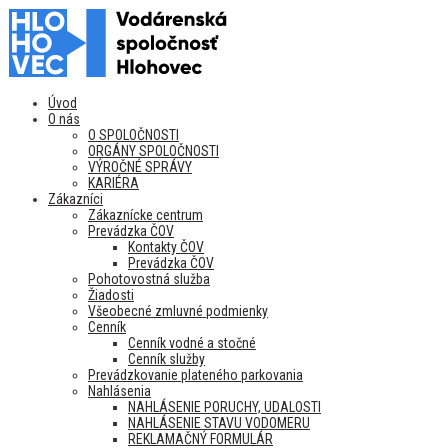
Úvod
O nás
O SPOLOČNOSTI
ORGÁNY SPOLOČNOSTI
VÝROČNÉ SPRÁVY
KARIÉRA
Zákazníci
Zákaznícke centrum
Prevádzka ČOV
Kontakty ČOV
Prevádzka ČOV
Pohotovostná služba
Žiadosti
Všeobecné zmluvné podmienky
Cenník
Cenník vodné a stočné
Cenník služby
Prevádzkovanie plateného parkovania
Nahlásenia
NAHLÁSENIE PORUCHY, UDALOSTI
NAHLÁSENIE STAVU VODOMERU
REKLAMAČNÝ FORMULÁR