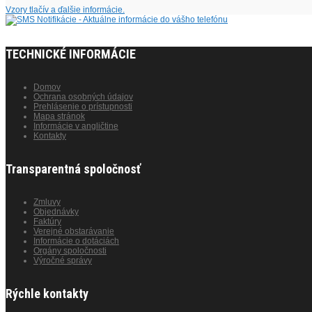
Vzory tlačív a ďalšie informácie.
TECHNICKÉ INFORMÁCIE
Domov
Ochrana osobných údajov
Prehlásenie o prístupnosti
Mapa stránok
Informácie v angličtine
Kontakty
Transparentná spoločnosť
Zmluvy
Objednávky
Faktúry
Verejné obstarávanie
Informácie o dotáciách
Orgány spoločnosti
Výročné správy
Rýchle kontakty