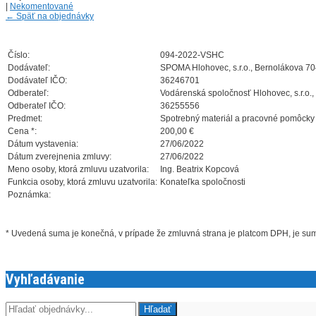
|
Nekomentované
←
Späť na objednávky
Číslo:
094-2022-VSHC
Dodávateľ:
SPOMA Hlohovec, s.r.o., Bernolákova 70
Dodávateľ IČO:
36246701
Odberateľ:
Vodárenská spoločnosť Hlohovec, s.r.o.,
Odberateľ IČO:
36255556
Predmet:
Spotrebný materiál a pracovné pomôcky
Cena *:
200,00 €
Dátum vystavenia:
27/06/2022
Dátum zverejnenia zmluvy:
27/06/2022
Meno osoby, ktorá zmluvu uzatvorila:
Ing. Beatrix Kopcová
Funkcia osoby, ktorá zmluvu uzatvorila:
Konateľka spoločnosti
Poznámka:
* Uvedená suma je konečná, v prípade že zmluvná strana je platcom DPH, je s
Vyhľadávanie