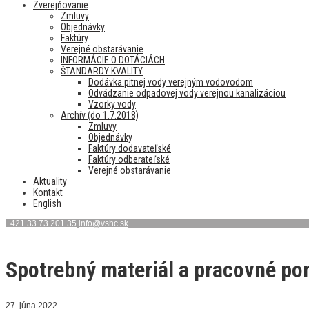
Zverejňovanie
Zmluvy
Objednávky
Faktúry
Verejné obstarávanie
INFORMÁCIE O DOTÁCIÁCH
ŠTANDARDY KVALITY
Dodávka pitnej vody verejným vodovodom
Odvádzanie odpadovej vody verejnou kanalizáciou
Vzorky vody
Archív (do 1.7.2018)
Zmluvy
Objednávky
Faktúry dodavateľské
Faktúry odberateľské
Verejné obstarávanie
Aktuality
Kontakt
English
+421 33 73 201 35
info@vshc.sk
Spotrebný materiál a pracovné p
27. júna 2022