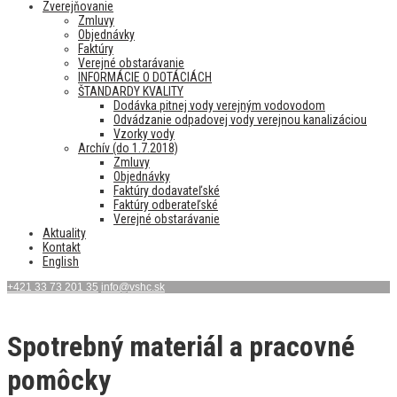
Zverejňovanie
Zmluvy
Objednávky
Faktúry
Verejné obstarávanie
INFORMÁCIE O DOTÁCIÁCH
ŠTANDARDY KVALITY
Dodávka pitnej vody verejným vodovodom
Odvádzanie odpadovej vody verejnou kanalizáciou
Vzorky vody
Archív (do 1.7.2018)
Zmluvy
Objednávky
Faktúry dodavateľské
Faktúry odberateľské
Verejné obstarávanie
Aktuality
Kontakt
English
+421 33 73 201 35
info@vshc.sk
Spotrebný materiál a pracovné
pomôcky