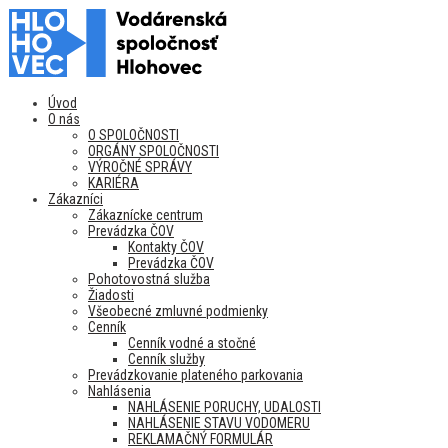
Úvod
O nás
O SPOLOČNOSTI
ORGÁNY SPOLOČNOSTI
VÝROČNÉ SPRÁVY
KARIÉRA
Zákazníci
Zákaznícke centrum
Prevádzka ČOV
Kontakty ČOV
Prevádzka ČOV
Pohotovostná služba
Žiadosti
Všeobecné zmluvné podmienky
Cenník
Cenník vodné a stočné
Cenník služby
Prevádzkovanie plateného parkovania
Nahlásenia
NAHLÁSENIE PORUCHY, UDALOSTI
NAHLÁSENIE STAVU VODOMERU
REKLAMAČNÝ FORMULÁR