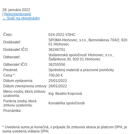
28. januára 2022
|
Nekomentované
←
Späť na objednávky
Číslo:
024-2022-VSHC
SPOMA Hlohovec, s.r.o., Bernolákova 704/2, 920
Dodávateľ:
01 Hlohovec
Dodávateľ IČO:
36246701
Vodárenská spoločnosť Hlohovec, s.r.o.,
Odberateľ:
Šafárikova 30, 920 01 Hlohovec
Odberateľ IČO:
36255556
Predmet:
Spotrebný materiál a pracovné pomôcky
Cena *:
700,00 €
Dátum vystavenia:
25/01/2022
Dátum zverejnenia zmluvy:
28/01/2022
Meno osoby, ktorá zmluvu
Ing. Beatrix Kopcová
uzatvorila:
Funkcia osoby, ktorá
Konateľka spoločnosti
zmluvu uzatvorila:
Poznámka:
* Uvedená suma je konečná, v prípade že zmluvná strana je platcom DPH, je
suma uvedená vrátane DPH.