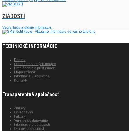
Aktuálne poruchy spojené s odstávkami.
ŽIADOSTI
Vzory tlačív a ďalšie informácie.
TECHNICKÉ INFORMÁCIE
Domov
Ochrana osobných údajov
Prehlásenie o prístupnosti
Mapa stránok
Informácie v angličtine
Kontakty
Transparentná spoločnosť
Zmluvy
Objednávky
Faktúry
Verejné obstarávanie
Informácie o dotáciách
Orgány spoločnosti