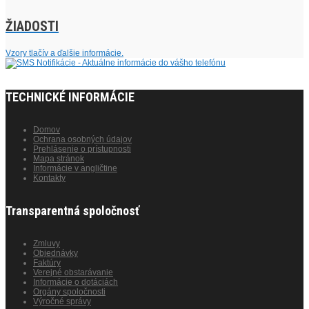
ŽIADOSTI
Vzory tlačív a ďalšie informácie.
TECHNICKÉ INFORMÁCIE
Domov
Ochrana osobných údajov
Prehlásenie o prístupnosti
Mapa stránok
Informácie v angličtine
Kontakty
Transparentná spoločnosť
Zmluvy
Objednávky
Faktúry
Verejné obstarávanie
Informácie o dotáciách
Orgány spoločnosti
Výročné správy