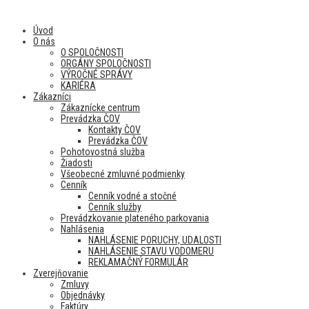
Úvod
O nás
O SPOLOČNOSTI
ORGÁNY SPOLOČNOSTI
VÝROČNÉ SPRÁVY
KARIÉRA
Zákazníci
Zákaznícke centrum
Prevádzka ČOV
Kontakty ČOV
Prevádzka ČOV
Pohotovostná služba
Žiadosti
Všeobecné zmluvné podmienky
Cenník
Cenník vodné a stočné
Cenník služby
Prevádzkovanie plateného parkovania
Nahlásenia
NAHLÁSENIE PORUCHY, UDALOSTI
NAHLÁSENIE STAVU VODOMERU
REKLAMAČNÝ FORMULÁR
Zverejňovanie
Zmluvy
Objednávky
Faktúry