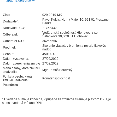
←
Späť na objednávky
Číslo:
029-2019-MK
Pavol Kukliš, Horný Majer 10, 921 01 Piešťany-
Dodávateľ:
Banka
Dodávateľ IČO:
11752432
Vodárenská spoločnosť Hlohovec, s.r.o.,
Odberateľ:
Šafárikova 30, 920 01 Hlohovec
Odberateľ IČO:
36255556
Školenie viazačov bremien a revízie tlakových
Predmet:
nádob
Cena *:
450,00 €
Dátum vystavenia:
27/02/2019
Dátum zverejnenia zmluvy:
27/02/2019
Meno osoby, ktorá zmluvu
Mgr. Tomáš Borovský
uzatvorila:
Funkcia osoby, ktorá
Konateľ spoločnosti
zmluvu uzatvorila:
Poznámka:
* Uvedená suma je konečná, v prípade že zmluvná strana je platcom DPH, je
suma uvedená vrátane DPH.