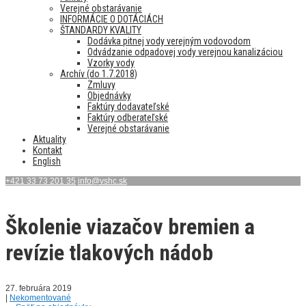
Verejné obstarávanie
INFORMÁCIE O DOTÁCIÁCH
ŠTANDARDY KVALITY
Dodávka pitnej vody verejným vodovodom
Odvádzanie odpadovej vody verejnou kanalizáciou
Vzorky vody
Archív (do 1.7.2018)
Zmluvy
Objednávky
Faktúry dodavateľské
Faktúry odberateľské
Verejné obstarávanie
Aktuality
Kontakt
English
+421 33 73 201 35
info@vshc.sk
Školenie viazačov bremien a
revízie tlakových nádob
27. februára 2019
|
Nekomentované