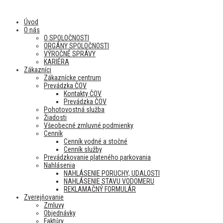
Úvod
O nás
O SPOLOČNOSTI
ORGÁNY SPOLOČNOSTI
VÝROČNÉ SPRÁVY
KARIÉRA
Zákazníci
Zákaznícke centrum
Prevádzka ČOV
Kontakty ČOV
Prevádzka ČOV
Pohotovostná služba
Žiadosti
Všeobecné zmluvné podmienky
Cenník
Cenník vodné a stočné
Cenník služby
Prevádzkovanie plateného parkovania
Nahlásenia
NAHLÁSENIE PORUCHY, UDALOSTI
NAHLÁSENIE STAVU VODOMERU
REKLAMAČNÝ FORMULÁR
Zverejňovanie
Zmluvy
Objednávky
Faktúry