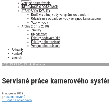
Verejné obstarávanie
INFORMÁCIE O DOTÁCIÁCH
ŠTANDARDY KVALITY
Dodávka pitnej vody verejným vodovodom
Odvádzanie odpadovej vody verejnou kanalizáciou
Vzorky vody
Archív (do 1.7.2018)
Zmluvy
Objednávky
Faktúry dodavateľské
Faktúry odberateľské
Verejné obstarávanie
Aktuality
Kontakt
English
+421 33 73 201 35
info@vshc.sk
Servisné práce kamerového syst
9. augusta 2022
|
Nekomentované
←
Späť na objednávky