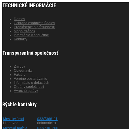
TECHNICKÉ INFORMÁCIE
Domov
Ochrana osobných údajov
Prehlásenie o prístupnosti
Mapa stránok
Informácie v angličtine
Kontakty
Transparentná spoločnosť
Zmluvy
Objednávky
Faktúry
Verejné obstarávanie
Informácie o dotáciách
Orgány spoločnosti
Výročné správy
Rýchle kontakty
Mestský úrad
033/7368111
Hlohovec
(informácie)
Mestská polícia
033/7301200