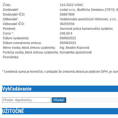
Číslo:
114-2022-VSHC
Dodávateľ:
Ledar s.r.o., Bedřicha Smetanu 2787/3, 
Dodávateľ IČO:
50867806
Odberateľ:
Vodárenská spoločnosť Hlohovec, s.r.o.,
Odberateľ IČO:
36255556
Predmet:
Servisné práce kamerového systému
Cena *:
246,00 €
Dátum vystavenia:
09/08/2022
Dátum zverejnenia zmluvy:
09/08/2022
Meno osoby, ktorá zmluvu uzatvorila:
Ing. Beatrix Kopcová
Funkcia osoby, ktorá zmluvu uzatvorila:
Konateľka spoločnosti
Poznámka:
* Uvedená suma je konečná, v prípade že zmluvná strana je platcom DPH, je s
Vyhľadávanie
UŽITOČNÉ