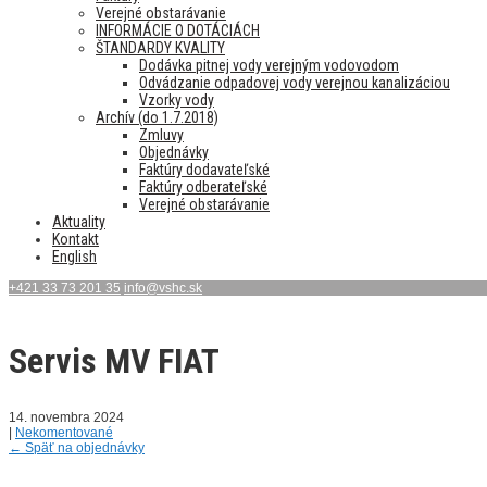
Verejné obstarávanie
INFORMÁCIE O DOTÁCIÁCH
ŠTANDARDY KVALITY
Dodávka pitnej vody verejným vodovodom
Odvádzanie odpadovej vody verejnou kanalizáciou
Vzorky vody
Archív (do 1.7.2018)
Zmluvy
Objednávky
Faktúry dodavateľské
Faktúry odberateľské
Verejné obstarávanie
Aktuality
Kontakt
English
+421 33 73 201 35
info@vshc.sk
Servis MV FIAT
14. novembra 2024
|
Nekomentované
←
Späť na objednávky