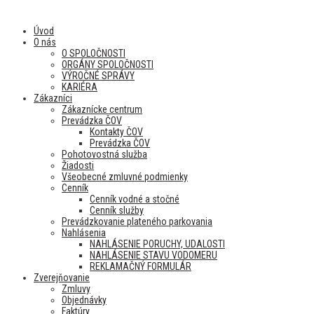
Úvod
O nás
O SPOLOČNOSTI
ORGÁNY SPOLOČNOSTI
VÝROČNÉ SPRÁVY
KARIÉRA
Zákazníci
Zákaznícke centrum
Prevádzka ČOV
Kontakty ČOV
Prevádzka ČOV
Pohotovostná služba
Žiadosti
Všeobecné zmluvné podmienky
Cenník
Cenník vodné a stočné
Cenník služby
Prevádzkovanie plateného parkovania
Nahlásenia
NAHLÁSENIE PORUCHY, UDALOSTI
NAHLÁSENIE STAVU VODOMERU
REKLAMAČNÝ FORMULÁR
Zverejňovanie
Zmluvy
Objednávky
Faktúry