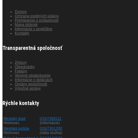
Domov
Ochrana osobných údajov
Prehlásenie o prístupnosti
Mapa stránok
Informácie v angličtine
Kontakty
Transparentná spoločnosť
Zmluvy
Objednávky
Faktúry
Verejné obstarávanie
Informácie o dotáciách
Orgány spoločnosti
Výročné správy
Rýchle kontakty
Mestský úrad
033/7368111
Hlohovec
(informácie)
Mestská polícia
033/7301200
Hlohovec
(stála služba)