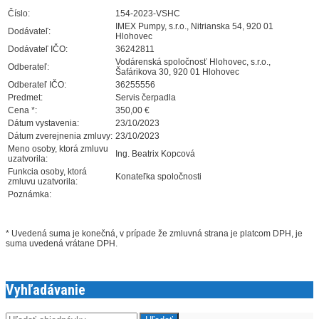
Číslo:
154-2023-VSHC
IMEX Pumpy, s.r.o., Nitrianska 54, 920 01
Dodávateľ:
Hlohovec
Dodávateľ IČO:
36242811
Vodárenská spoločnosť Hlohovec, s.r.o.,
Odberateľ:
Šafárikova 30, 920 01 Hlohovec
Odberateľ IČO:
36255556
Predmet:
Servis čerpadla
Cena *:
350,00 €
Dátum vystavenia:
23/10/2023
Dátum zverejnenia zmluvy:
23/10/2023
Meno osoby, ktorá zmluvu
Ing. Beatrix Kopcová
uzatvorila:
Funkcia osoby, ktorá
Konateľka spoločnosti
zmluvu uzatvorila:
Poznámka:
* Uvedená suma je konečná, v prípade že zmluvná strana je platcom DPH, je
suma uvedená vrátane DPH.
Vyhľadávanie