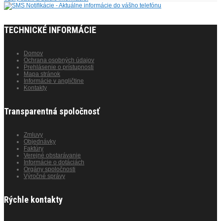
TECHNICKÉ INFORMÁCIE
Domov
Ochrana osobných údajov
Prehlásenie o prístupnosti
Mapa stránok
Informácie v angličtine
Kontakty
Transparentná spoločnosť
Zmluvy
Objednávky
Faktúry
Verejné obstarávanie
Informácie o dotáciách
Orgány spoločnosti
Výročné správy
Rýchle kontakty