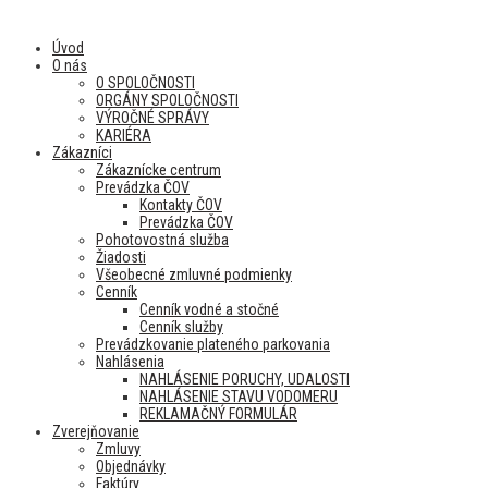
Úvod
O nás
O SPOLOČNOSTI
ORGÁNY SPOLOČNOSTI
VÝROČNÉ SPRÁVY
KARIÉRA
Zákazníci
Zákaznícke centrum
Prevádzka ČOV
Kontakty ČOV
Prevádzka ČOV
Pohotovostná služba
Žiadosti
Všeobecné zmluvné podmienky
Cenník
Cenník vodné a stočné
Cenník služby
Prevádzkovanie plateného parkovania
Nahlásenia
NAHLÁSENIE PORUCHY, UDALOSTI
NAHLÁSENIE STAVU VODOMERU
REKLAMAČNÝ FORMULÁR
Zverejňovanie
Zmluvy
Objednávky
Faktúry