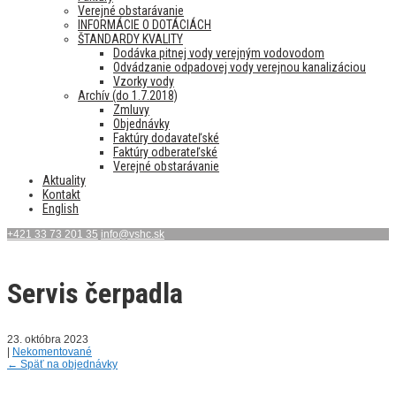
Verejné obstarávanie
INFORMÁCIE O DOTÁCIÁCH
ŠTANDARDY KVALITY
Dodávka pitnej vody verejným vodovodom
Odvádzanie odpadovej vody verejnou kanalizáciou
Vzorky vody
Archív (do 1.7.2018)
Zmluvy
Objednávky
Faktúry dodavateľské
Faktúry odberateľské
Verejné obstarávanie
Aktuality
Kontakt
English
+421 33 73 201 35
info@vshc.sk
Servis čerpadla
23. októbra 2023
|
Nekomentované
←
Späť na objednávky