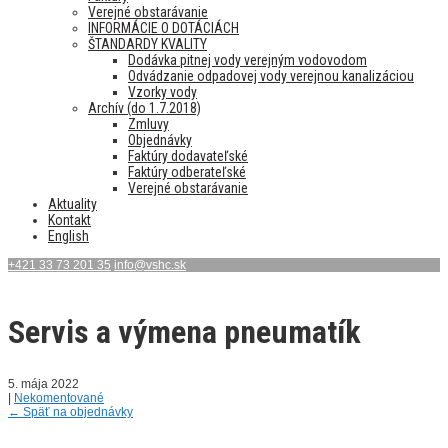
Verejné obstarávanie
INFORMÁCIE O DOTÁCIÁCH
ŠTANDARDY KVALITY
Dodávka pitnej vody verejným vodovodom
Odvádzanie odpadovej vody verejnou kanalizáciou
Vzorky vody
Archív (do 1.7.2018)
Zmluvy
Objednávky
Faktúry dodavateľské
Faktúry odberateľské
Verejné obstarávanie
Aktuality
Kontakt
English
+421 33 73 201 35
info@vshc.sk
Servis a výmena pneumatík
5. mája 2022
|
Nekomentované
←
Späť na objednávky