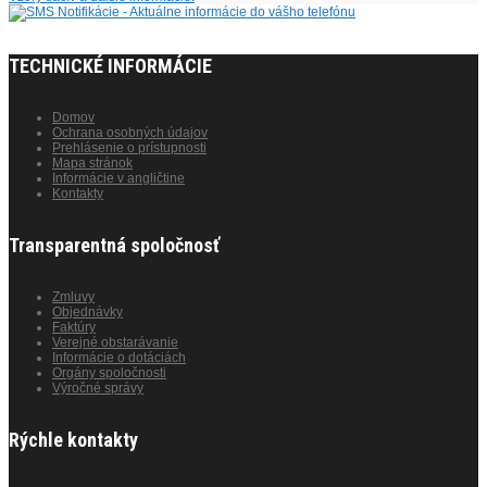
TECHNICKÉ INFORMÁCIE
Domov
Ochrana osobných údajov
Prehlásenie o prístupnosti
Mapa stránok
Informácie v angličtine
Kontakty
Transparentná spoločnosť
Zmluvy
Objednávky
Faktúry
Verejné obstarávanie
Informácie o dotáciách
Orgány spoločnosti
Výročné správy
Rýchle kontakty