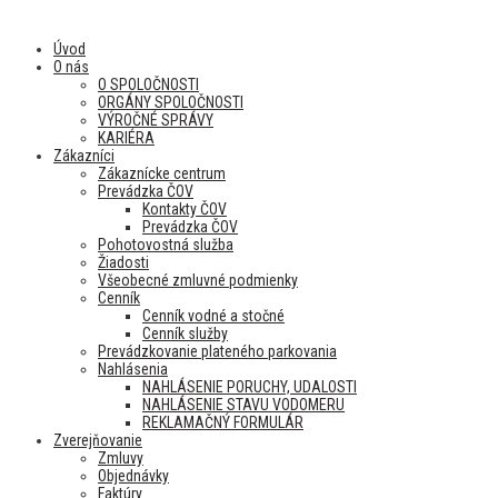
Úvod
O nás
O SPOLOČNOSTI
ORGÁNY SPOLOČNOSTI
VÝROČNÉ SPRÁVY
KARIÉRA
Zákazníci
Zákaznícke centrum
Prevádzka ČOV
Kontakty ČOV
Prevádzka ČOV
Pohotovostná služba
Žiadosti
Všeobecné zmluvné podmienky
Cenník
Cenník vodné a stočné
Cenník služby
Prevádzkovanie plateného parkovania
Nahlásenia
NAHLÁSENIE PORUCHY, UDALOSTI
NAHLÁSENIE STAVU VODOMERU
REKLAMAČNÝ FORMULÁR
Zverejňovanie
Zmluvy
Objednávky
Faktúry