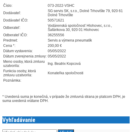
Číslo:
073-2022-VSHC
SG servis SK, s.r.o., Dolné Trhovište 79, 920 61
Dodávateľ:
Dolné Trhovište
Dodávateľ IČO:
50571621
Vodárenská spoločnosť Hlohovec, s.r.o.,
Odberateľ:
Šafárikova 30, 920 01 Hlohovec
Odberateľ IČO:
36255556
Predmet:
Servis a výmena pneumatík
Cena *:
200,00 €
Dátum vystavenia:
05/05/2022
Dátum zverejnenia zmluvy:
05/05/2022
Meno osoby, ktorá zmluvu
Ing. Beatrix Kopcová
uzatvorila:
Funkcia osoby, ktorá
Konateľka spoločnosti
zmluvu uzatvorila:
Poznámka:
* Uvedená suma je konečná, v prípade že zmluvná strana je platcom DPH, je
suma uvedená vrátane DPH.
Vyhľadávanie