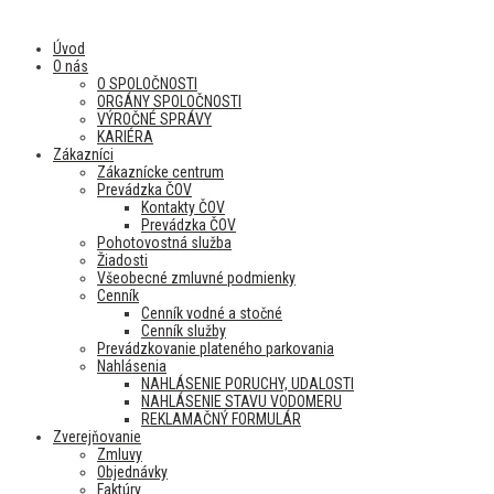
Úvod
O nás
O SPOLOČNOSTI
ORGÁNY SPOLOČNOSTI
VÝROČNÉ SPRÁVY
KARIÉRA
Zákazníci
Zákaznícke centrum
Prevádzka ČOV
Kontakty ČOV
Prevádzka ČOV
Pohotovostná služba
Žiadosti
Všeobecné zmluvné podmienky
Cenník
Cenník vodné a stočné
Cenník služby
Prevádzkovanie plateného parkovania
Nahlásenia
NAHLÁSENIE PORUCHY, UDALOSTI
NAHLÁSENIE STAVU VODOMERU
REKLAMAČNÝ FORMULÁR
Zverejňovanie
Zmluvy
Objednávky
Faktúry