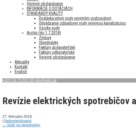
Verejné obstarávanie
INFORMÁCIE O DOTÁCIÁCH
ŠTANDARDY KVALITY
Dodávka pitnej vody verejným vodovodom
Odvádzanie odpadovej vody verejnou kanalizáciou
Vzorky vody
Archív (do 1.7.2018)
Zmluvy
Objednávky
Faktúry dodavateľské
Faktúry odberateľské
Verejné obstarávanie
Aktuality
Kontakt
English
+421 33 73 201 35
info@vshc.sk
Revízie elektrických spotrebičov 
27. februára 2019
|
Nekomentované
←
Späť na objednávky