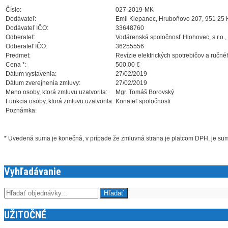
Číslo:
027-2019-MK
Dodávateľ:
Emil Klepanec, Hruboňovo 207, 951 25
Dodávateľ IČO:
33648760
Odberateľ:
Vodárenská spoločnosť Hlohovec, s.r.o.,
Odberateľ IČO:
36255556
Predmet:
Revízie elektrických spotrebičov a ručn
Cena *:
500,00 €
Dátum vystavenia:
27/02/2019
Dátum zverejnenia zmluvy:
27/02/2019
Meno osoby, ktorá zmluvu uzatvorila:
Mgr. Tomáš Borovský
Funkcia osoby, ktorá zmluvu uzatvorila:
Konateľ spoločnosti
Poznámka:
* Uvedená suma je konečná, v prípade že zmluvná strana je platcom DPH, je s
Vyhľadávanie
UŽITOČNÉ