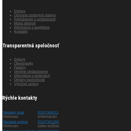
Domov
Ochrana osobných údajov
Prehlásenie o prístupnosti
Mapa stránok
Informácie v angličtine
Kontakty
Transparentná spoločnosť
Zmluvy
Objednávky
Faktúry
Verejné obstarávanie
Informácie o dotáciách
Orgány spoločnosti
Výročné správy
Rýchle kontakty
Mestský úrad
033/7368111
Hlohovec
(informácie)
Mestská polícia
033/7301200
Hlohovec
(stála služba)