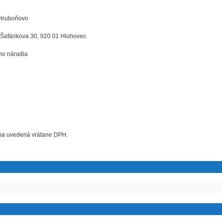
 Hruboňovo
 Šafárikova 30, 920 01 Hlohovec
ého náradia
uma uvedená vrátane DPH.