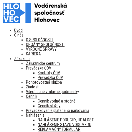
Úvod
O nás
O SPOLOČNOSTI
ORGÁNY SPOLOČNOSTI
VÝROČNÉ SPRÁVY
KARIÉRA
Zákazníci
Zákaznícke centrum
Prevádzka ČOV
Kontakty ČOV
Prevádzka ČOV
Pohotovostná služba
Žiadosti
Všeobecné zmluvné podmienky
Cenník
Cenník vodné a stočné
Cenník služby
Prevádzkovanie plateného parkovania
Nahlásenia
NAHLÁSENIE PORUCHY, UDALOSTI
NAHLÁSENIE STAVU VODOMERU
REKLAMAČNÝ FORMULÁR