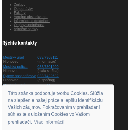
Zmluvy
Objednávky
Faktúry
Verejné obstarávanie
Informácie o dotáciách
Orgány spoločnosti
Výročné správy
Rýchle kontakty
Mestský úrad
033/7368111
Hlohovec
(informácie)
Mestská polícia
033/7301200
Hlohovec
(stála služba)
Bytové hospodárstvo
033/7422632
Hlohovec
(dispečing)
Mestská zeleň
0907 446 556
Hlohovec
(informácie)
Táto stránka podporuje tvorbu Cookies. Slúžia
na zlepšenie našej práce a lepšiu identifikáciu
Otváracie hodiny
Vašich záujmov. Pokračovaním v prehliadaní
súhlasite s uložením Cookies vo Vašom
Pondelok
8.00 - 11.00
a
12.00 - 15.00
prehliadači.
Viac informácií
Utorok
nestránkový deň
Streda
8.00 - 11.00
a
12.00 - 17.00