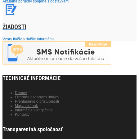
Aktuálne poruchy spojené s odstávkami.
ŽIADOSTI
Vzory tlačív a ďalšie informácie.
TECHNICKÉ INFORMÁCIE
Domov
Ochrana osobných údajov
Prehlásenie o prístupnosti
Mapa stránok
Informácie v angličtine
Kontakty
Transparentná spoločnosť