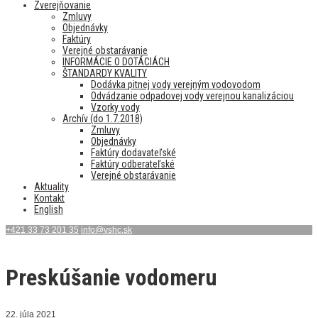
Zverejňovanie
Zmluvy
Objednávky
Faktúry
Verejné obstarávanie
INFORMÁCIE O DOTÁCIÁCH
ŠTANDARDY KVALITY
Dodávka pitnej vody verejným vodovodom
Odvádzanie odpadovej vody verejnou kanalizáciou
Vzorky vody
Archív (do 1.7.2018)
Zmluvy
Objednávky
Faktúry dodavateľské
Faktúry odberateľské
Verejné obstarávanie
Aktuality
Kontakt
English
+421 33 73 201 35
info@vshc.sk
Preskúšanie vodomeru
22. júla 2021