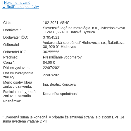
|
Nekomentované
←
Späť na objednávky
Číslo:
102-2021-VSHC
Slovenská legálna metrológia, n.o., Hviezdoslavova
Dodávateľ:
1124/31, 974 01 Banská Bystrica
Dodávateľ IČO:
37954521
Vodárenská spoločnosť Hlohovec, s.r.o., Šafárikova
Odberateľ:
30, 920 01 Hlohovec
Odberateľ IČO:
36255556
Predmet:
Preskúšanie vodomerov
Cena *:
84,00 €
Dátum vystavenia:
22/07/2021
Dátum zverejnenia
22/07/2021
zmluvy:
Meno osoby, ktorá
Ing. Beatrix Kopcová
zmluvu uzatvorila:
Funkcia osoby, ktorá
Konateľka spoločnosti
zmluvu uzatvorila:
Poznámka:
* Uvedená suma je konečná, v prípade že zmluvná strana je platcom DPH, je
suma uvedená vrátane DPH.