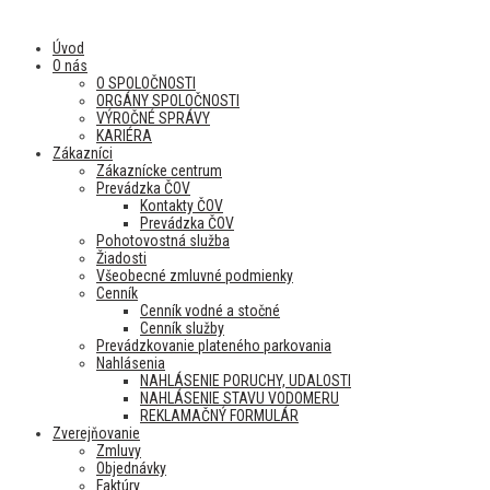
Úvod
O nás
O SPOLOČNOSTI
ORGÁNY SPOLOČNOSTI
VÝROČNÉ SPRÁVY
KARIÉRA
Zákazníci
Zákaznícke centrum
Prevádzka ČOV
Kontakty ČOV
Prevádzka ČOV
Pohotovostná služba
Žiadosti
Všeobecné zmluvné podmienky
Cenník
Cenník vodné a stočné
Cenník služby
Prevádzkovanie plateného parkovania
Nahlásenia
NAHLÁSENIE PORUCHY, UDALOSTI
NAHLÁSENIE STAVU VODOMERU
REKLAMAČNÝ FORMULÁR
Zverejňovanie
Zmluvy
Objednávky
Faktúry