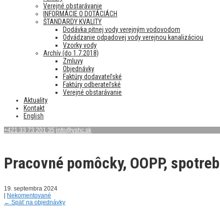
Verejné obstarávanie
INFORMÁCIE O DOTÁCIÁCH
ŠTANDARDY KVALITY
Dodávka pitnej vody verejným vodovodom
Odvádzanie odpadovej vody verejnou kanalizáciou
Vzorky vody
Archív (do 1.7.2018)
Zmluvy
Objednávky
Faktúry dodavateľské
Faktúry odberateľské
Verejné obstarávanie
Aktuality
Kontakt
English
+421 33 73 201 35
info@vshc.sk
Pracovné pomôcky, OOPP, spotreb
19. septembra 2024
|
Nekomentované
←
Späť na objednávky