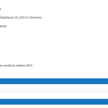
a
 Šafárikova 30, 920 01 Hlohovec
eriál
uma uvedená vrátane DPH.