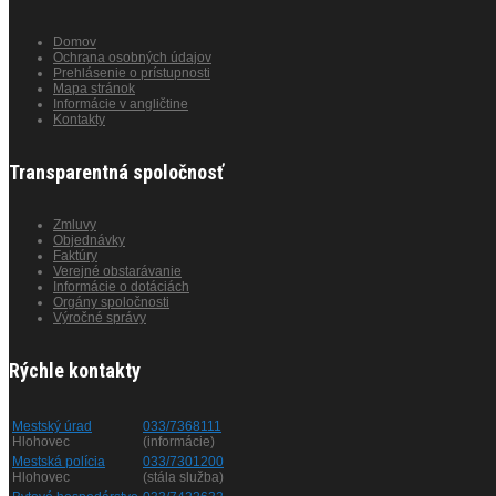
Domov
Ochrana osobných údajov
Prehlásenie o prístupnosti
Mapa stránok
Informácie v angličtine
Kontakty
Transparentná spoločnosť
Zmluvy
Objednávky
Faktúry
Verejné obstarávanie
Informácie o dotáciách
Orgány spoločnosti
Výročné správy
Rýchle kontakty
Mestský úrad
033/7368111
Hlohovec
(informácie)
Mestská polícia
033/7301200
Hlohovec
(stála služba)