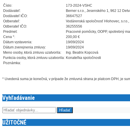
Číslo:
173-2024-VSHC
Dodávateľ:
Berner s.r.o., Jesenského 1, 962 12 Detv
Dodávateľ IČO:
36647527
Odberateľ:
Vodárenská spoločnosť Hlohovec, s.r.o.,
Odberateľ IČO:
36255556
Predmet:
Pracovné pomôcky, OOPP, spotrebný mat
Cena *:
200,00 €
Dátum vystavenia:
19/09/2024
Dátum zverejnenia zmluvy:
19/09/2024
Meno osoby, ktorá zmluvu uzatvorila:
Ing. Beatrix Kopcová
Funkcia osoby, ktorá zmluvu uzatvorila:
Konateľka spoločnosti
Poznámka:
* Uvedená suma je konečná, v prípade že zmluvná strana je platcom DPH, je s
Vyhľadávanie
UŽITOČNÉ