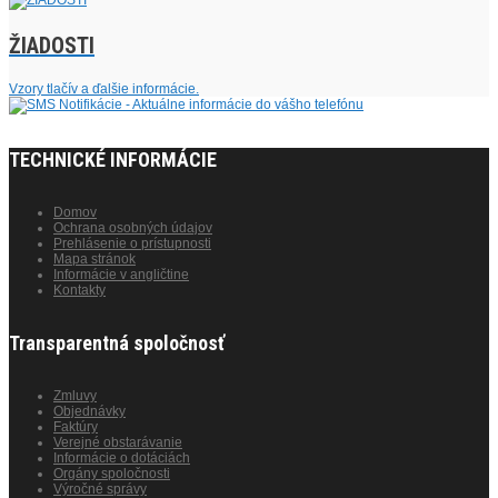
ŽIADOSTI
Vzory tlačív a ďalšie informácie.
TECHNICKÉ INFORMÁCIE
Domov
Ochrana osobných údajov
Prehlásenie o prístupnosti
Mapa stránok
Informácie v angličtine
Kontakty
Transparentná spoločnosť
Zmluvy
Objednávky
Faktúry
Verejné obstarávanie
Informácie o dotáciách
Orgány spoločnosti
Výročné správy