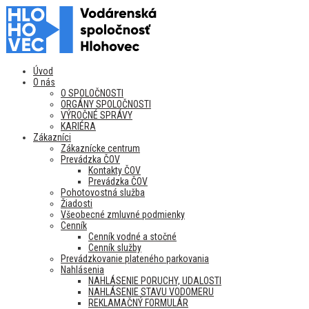
Úvod
O nás
O SPOLOČNOSTI
ORGÁNY SPOLOČNOSTI
VÝROČNÉ SPRÁVY
KARIÉRA
Zákazníci
Zákaznícke centrum
Prevádzka ČOV
Kontakty ČOV
Prevádzka ČOV
Pohotovostná služba
Žiadosti
Všeobecné zmluvné podmienky
Cenník
Cenník vodné a stočné
Cenník služby
Prevádzkovanie plateného parkovania
Nahlásenia
NAHLÁSENIE PORUCHY, UDALOSTI
NAHLÁSENIE STAVU VODOMERU
REKLAMAČNÝ FORMULÁR