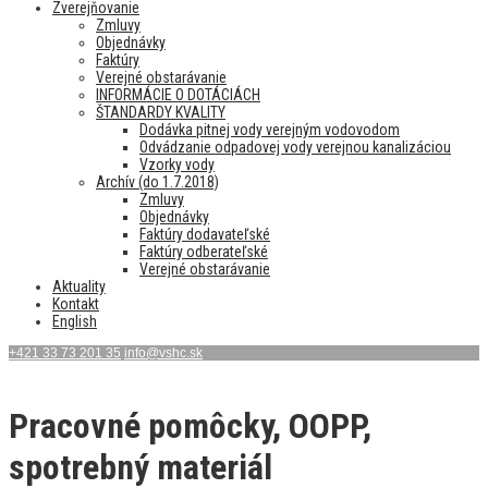
Zverejňovanie
Zmluvy
Objednávky
Faktúry
Verejné obstarávanie
INFORMÁCIE O DOTÁCIÁCH
ŠTANDARDY KVALITY
Dodávka pitnej vody verejným vodovodom
Odvádzanie odpadovej vody verejnou kanalizáciou
Vzorky vody
Archív (do 1.7.2018)
Zmluvy
Objednávky
Faktúry dodavateľské
Faktúry odberateľské
Verejné obstarávanie
Aktuality
Kontakt
English
+421 33 73 201 35
info@vshc.sk
Pracovné pomôcky, OOPP,
spotrebný materiál