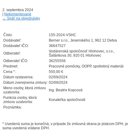
2. septembra 2024
|
Nekomentované
←
Späť na objednávky
Číslo:
155-2024-VSHC
Dodávateľ:
Berner s.r.o., Jesenského 1, 962 12 Detva
Dodávateľ IČO:
36647527
Vodárenská spoločnosť Hlohovec, s.r.o.,
Odberateľ:
Šafárikova 30, 920 01 Hlohovec
Odberateľ IČO:
36255556
Predmet:
Pracovné pomôcky, OOPP, spotrebný materiál
Cena *:
550,00 €
Dátum vystavenia:
02/09/2024
Dátum zverejnenia zmluvy:
02/09/2024
Meno osoby, ktorá zmluvu
Ing. Beatrix Kopcová
uzatvorila:
Funkcia osoby, ktorá
Konateľka spoločnosti
zmluvu uzatvorila:
Poznámka:
* Uvedená suma je konečná, v prípade že zmluvná strana je platcom DPH, je
suma uvedená vrátane DPH.