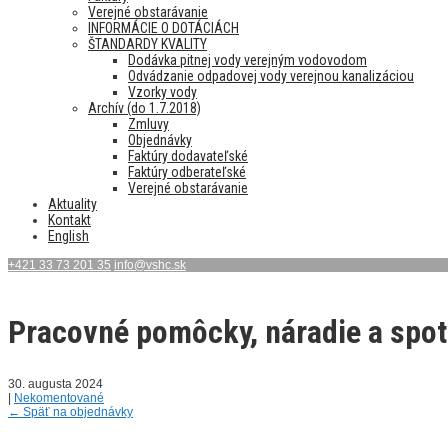
Verejné obstarávanie
INFORMÁCIE O DOTÁCIÁCH
ŠTANDARDY KVALITY
Dodávka pitnej vody verejným vodovodom
Odvádzanie odpadovej vody verejnou kanalizáciou
Vzorky vody
Archív (do 1.7.2018)
Zmluvy
Objednávky
Faktúry dodavateľské
Faktúry odberateľské
Verejné obstarávanie
Aktuality
Kontakt
English
+421 33 73 201 35
info@vshc.sk
Pracovné pomôcky, náradie a spot
30. augusta 2024
|
Nekomentované
←
Späť na objednávky