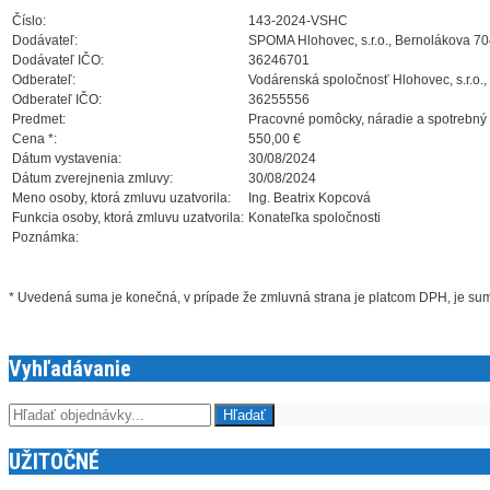
Číslo:
143-2024-VSHC
Dodávateľ:
SPOMA Hlohovec, s.r.o., Bernolákova 70
Dodávateľ IČO:
36246701
Odberateľ:
Vodárenská spoločnosť Hlohovec, s.r.o.,
Odberateľ IČO:
36255556
Predmet:
Pracovné pomôcky, náradie a spotrebný 
Cena *:
550,00 €
Dátum vystavenia:
30/08/2024
Dátum zverejnenia zmluvy:
30/08/2024
Meno osoby, ktorá zmluvu uzatvorila:
Ing. Beatrix Kopcová
Funkcia osoby, ktorá zmluvu uzatvorila:
Konateľka spoločnosti
Poznámka:
* Uvedená suma je konečná, v prípade že zmluvná strana je platcom DPH, je s
Vyhľadávanie
UŽITOČNÉ