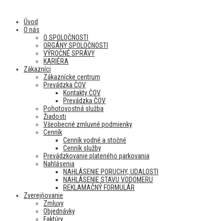
Úvod
O nás
O SPOLOČNOSTI
ORGÁNY SPOLOČNOSTI
VÝROČNÉ SPRÁVY
KARIÉRA
Zákazníci
Zákaznícke centrum
Prevádzka ČOV
Kontakty ČOV
Prevádzka ČOV
Pohotovostná služba
Žiadosti
Všeobecné zmluvné podmienky
Cenník
Cenník vodné a stočné
Cenník služby
Prevádzkovanie plateného parkovania
Nahlásenia
NAHLÁSENIE PORUCHY, UDALOSTI
NAHLÁSENIE STAVU VODOMERU
REKLAMAČNÝ FORMULÁR
Zverejňovanie
Zmluvy
Objednávky
Faktúry