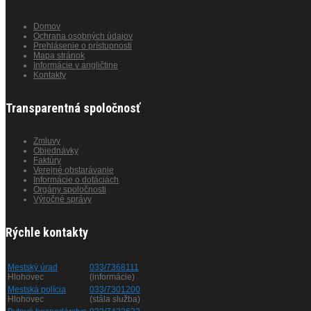
Domov
Ochrana osobných údajov
Prehlásenie o prístupnosti
Mapa stránok
Informácie v angličtine
Kontakty
Transparentná spoločnosť
Zmluvy
Objednávky
Faktúry
Verejné obstarávanie
Informácie o dotáciách
Orgány spoločnosti
Výročné správy
Rýchle kontakty
Mestský úrad
033/7368111
Hlohovec
(informácie)
Mestská polícia
033/7301200
Hlohovec
(stála služba)