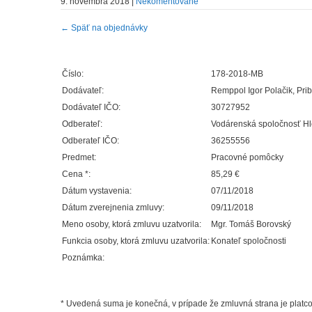
9. novembra 2018
|
Nekomentované
←
Späť na objednávky
Číslo:
178-2018-MB
Dodávateľ:
Remppol Igor Polačik, Pri
Dodávateľ IČO:
30727952
Odberateľ:
Vodárenská spoločnosť Hlo
Odberateľ IČO:
36255556
Predmet:
Pracovné pomôcky
Cena *:
85,29 €
Dátum vystavenia:
07/11/2018
Dátum zverejnenia zmluvy:
09/11/2018
Meno osoby, ktorá zmluvu uzatvorila:
Mgr. Tomáš Borovský
Funkcia osoby, ktorá zmluvu uzatvorila:
Konateľ spoločnosti
Poznámka:
* Uvedená suma je konečná, v prípade že zmluvná strana je pla