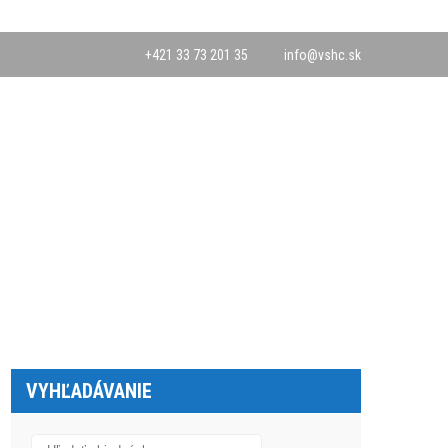
+421 33 73 201 35
info@vshc.sk
VYHĽADÁVANIE