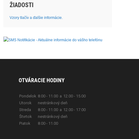
ŽIADOSTI
Vzory tlačív a ďalšie informácie.
OTVÁRACIE HODINY
Pondelok
8.00 - 11.00
a
12.00 - 15.00
Utorok
nestránkový deň
Streda
8.00 - 11.00
a
12.00 - 17.00
Štvrtok
nestránkový deň
Piatok
8.00 - 11.00