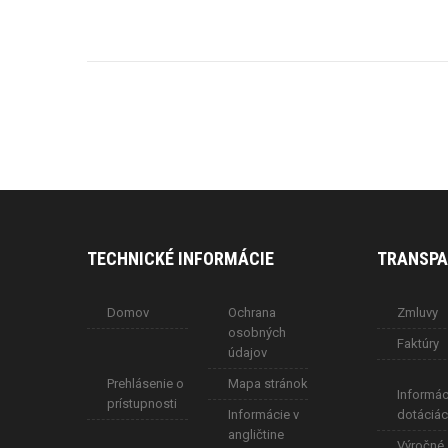
TECHNICKÉ INFORMÁCIE
TRANSPA
Domov
Ochrana
Zmluvy
osobných
Faktúry
údajov
Prehlásenie o
Mapa stránok
Informác
prístupnosti
Informácie v
dotáciá
angličtine
Výročné