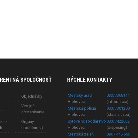
RENTNÁ SPOLOČNOSŤ
RÝCHLE KONTAKTY
Mestský úrad
033/7368111
Objednávky
Hlohovec
(informácie)
Verejné
Mestská polícia
033/7301200
obstarávanie
Hlohovec
(stála služba)
Bytové hospodárstvo
033/7422632
ie o
Orgány
Hlohovec
(dispečing)
ch
spoločnosti
Mestská zeleň
0907 446 556