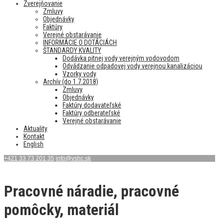
Zverejňovanie
Zmluvy
Objednávky
Faktúry
Verejné obstarávanie
INFORMÁCIE O DOTÁCIÁCH
ŠTANDARDY KVALITY
Dodávka pitnej vody verejným vodovodom
Odvádzanie odpadovej vody verejnou kanalizáciou
Vzorky vody
Archív (do 1.7.2018)
Zmluvy
Objednávky
Faktúry dodavateľské
Faktúry odberateľské
Verejné obstarávanie
Aktuality
Kontakt
English
+421 33 73 201 35
info@vshc.sk
Pracovné náradie, pracovné
pomôcky, materiál