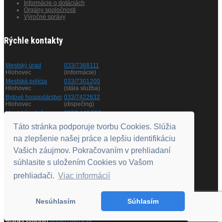
Informácie o dotáciách
Orgány spoločnosti
Výročné správy
Rýchle kontakty
Mestský úrad
033/7368111
Hlohovec
(informácie)
Mestská polícia
033/7301200
Hlohovec
(stála služba)
Bytové hospodárstvo
033/7422632
Hlohovec
(dispečing)
Mestská zeleň
0907 446 556
Hlohovec
(informácie)
Táto stránka podporuje tvorbu Cookies. Slúžia
na zlepšenie našej práce a lepšiu identifikáciu
Otváracie hodiny
Vašich záujmov. Pokračovaním v prehliadaní
súhlasite s uložením Cookies vo Vašom
Pondelok
8.00 - 11.00
a
12.00 - 15.00
prehliadači.
Viac informácií
Utorok
nestránkový deň
Streda
8.00 - 11.00
a
12.00 - 17.00
Štvrtok
nestránkový deň
Nesúhlasím
Súhlasím
Piatok
8.00 - 11.00
© 2018
VODÁRENSKÁ SPOLOČNOSŤ HLOHOVEC, S.R.O.
Stránky vytvorilo
štúdio UNITION