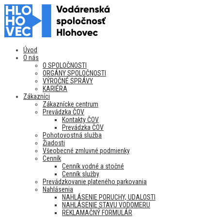
Úvod
O nás
O SPOLOČNOSTI
ORGÁNY SPOLOČNOSTI
VÝROČNÉ SPRÁVY
KARIÉRA
Zákazníci
Zákaznícke centrum
Prevádzka ČOV
Kontakty ČOV
Prevádzka ČOV
Pohotovostná služba
Žiadosti
Všeobecné zmluvné podmienky
Cenník
Cenník vodné a stočné
Cenník služby
Prevádzkovanie plateného parkovania
Nahlásenia
NAHLÁSENIE PORUCHY, UDALOSTI
NAHLÁSENIE STAVU VODOMERU
REKLAMAČNÝ FORMULÁR