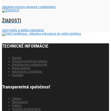
Aktuálne poruchy spojené s odstávkami.
ŽIADOSTI
Vzory tlačív a ďalšie informácie.
TECHNICKÉ INFORMÁCIE
Domov
Ochrana osobných údajov
Prehlásenie o prístupnosti
Mapa stránok
Informácie v angličtine
Kontakty
Transparentná spoločnosť
Zmluvy
Objednávky
Faktúry
Verejné obstarávanie