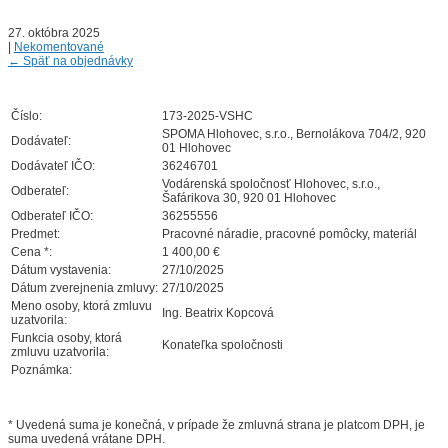
27. októbra 2025
|
Nekomentované
←
Späť na objednávky
Číslo:
173-2025-VSHC
SPOMA Hlohovec, s.r.o., Bernolákova 704/2, 920
Dodávateľ:
01 Hlohovec
Dodávateľ IČO:
36246701
Vodárenská spoločnosť Hlohovec, s.r.o.,
Odberateľ:
Šafárikova 30, 920 01 Hlohovec
Odberateľ IČO:
36255556
Predmet:
Pracovné náradie, pracovné pomôcky, materiál
Cena *:
1 400,00 €
Dátum vystavenia:
27/10/2025
Dátum zverejnenia zmluvy:
27/10/2025
Meno osoby, ktorá zmluvu
Ing. Beatrix Kopcová
uzatvorila:
Funkcia osoby, ktorá
Konateľka spoločnosti
zmluvu uzatvorila:
Poznámka:
* Uvedená suma je konečná, v prípade že zmluvná strana je platcom DPH, je
suma uvedená vrátane DPH.