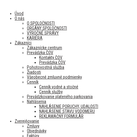
Úvod
O nás
O SPOLOČNOSTI
ORGÁNY SPOLOČNOSTI
VÝROČNÉ SPRÁVY
KARIÉRA
Zákazníci
Zákaznícke centrum
Prevádzka ČOV
Kontakty ČOV
Prevádzka ČOV
Pohotovostná služba
Žiadosti
Všeobecné zmluvné podmienky
Cenník
Cenník vodné a stočné
Cenník služby
Prevádzkovanie plateného parkovania
Nahlásenia
NAHLÁSENIE PORUCHY, UDALOSTI
NAHLÁSENIE STAVU VODOMERU
REKLAMAČNÝ FORMULÁR
Zverejňovanie
Zmluvy
Objednávky
Faktúry