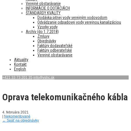
Verejné obstarávanie
INFORMÁCIE O DOTÁCIÁCH
ŠTANDARDY KVALITY
Dodávka pitnej vody verejným vodovodom
Odvádzanie odpadovej vody verejnou kanalizáciou
Vzorky vody
Archív (do 1.7.2018)
Zmluvy
Objednávky
Faktúry dodavateľské
Faktúry odberateľské
Verejné obstarávanie
Aktuality
Kontakt
English
+421 33 73 201 35
info@vshc.sk
Oprava telekomunikačného kábla
4. februára 2021
|
Nekomentované
←
Späť na objednávky