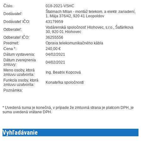
Číslo:
018-2021-VSHC
Štalmach Milan - montáž telekom. a elektr. zariadení,
Dodávateľ:
1. Mája 376/42, 920 41 Leopoldov
Dodávateľ IČO:
43179959
Vodárenská spoločnosť Hlohovec, s.r.o., Šafárikova
Odberateľ:
30, 920 01 Hlohovec
Odberateľ IČO:
36255556
Predmet:
Oprava telekomunikačného kábla
Cena *:
240,00 €
Dátum vystavenia:
04/02/2021
Dátum zverejnenia
04/02/2021
zmluvy:
Meno osoby, ktorá
Ing. Beatrix Kopcová
zmluvu uzatvorila:
Funkcia osoby, ktorá
Konateľka spoločnosti
zmluvu uzatvorila:
Poznámka:
* Uvedená suma je konečná, v prípade že zmluvná strana je platcom DPH, je
suma uvedená vrátane DPH.
Vyhľadávanie