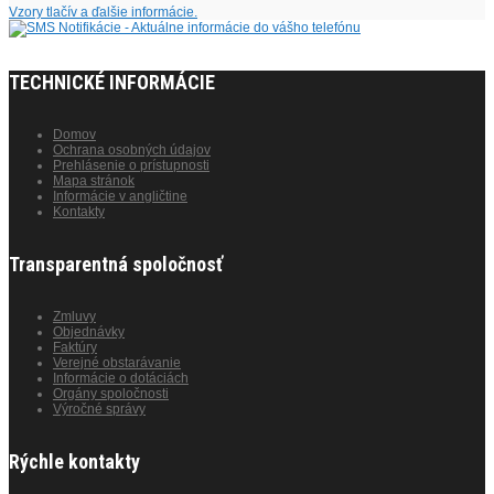
Vzory tlačív a ďalšie informácie.
TECHNICKÉ INFORMÁCIE
Domov
Ochrana osobných údajov
Prehlásenie o prístupnosti
Mapa stránok
Informácie v angličtine
Kontakty
Transparentná spoločnosť
Zmluvy
Objednávky
Faktúry
Verejné obstarávanie
Informácie o dotáciách
Orgány spoločnosti
Výročné správy
Rýchle kontakty