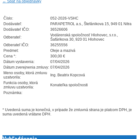
←
Späť na objednávky
Číslo:
052-2026-VSHC
Dodávateľ:
PARAPETROL a.s., Štefánikova 15, 949 01 Nitra
Dodávateľ IČO:
36526606
Vodárenská spoločnosť Hlohovec, s.r.o.,
Odberateľ:
Šafárikova 30, 920 01 Hlohovec
Odberateľ IČO:
36255556
Predmet:
Oleje a mazivá
Cena *:
300,00 €
Dátum vystavenia:
07/04/2026
Dátum zverejnenia zmluvy:
07/04/2026
Meno osoby, ktorá zmluvu
Ing. Beatrix Kopcová
uzatvorila:
Funkcia osoby, ktorá
Konateľka spoločnosti
zmluvu uzatvorila:
Poznámka:
* Uvedená suma je konečná, v prípade že zmluvná strana je platcom DPH, je
suma uvedená vrátane DPH.