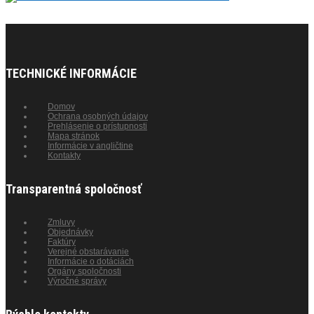
TECHNICKÉ INFORMÁCIE
Domov
Ochrana osobných údajov
Prehlásenie o prístupnosti
Mapa stránok
Informácie v angličtine
Kontakty
Transparentná spoločnosť
Zmluvy
Objednávky
Faktúry
Verejné obstarávanie
Informácie o dotáciách
Orgány spoločnosti
Výročné správy