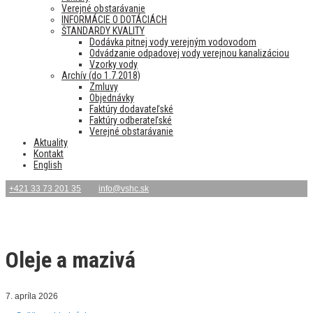
Verejné obstarávanie
INFORMÁCIE O DOTÁCIÁCH
ŠTANDARDY KVALITY
Dodávka pitnej vody verejným vodovodom
Odvádzanie odpadovej vody verejnou kanalizáciou
Vzorky vody
Archív (do 1.7.2018)
Zmluvy
Objednávky
Faktúry dodavateľské
Faktúry odberateľské
Verejné obstarávanie
Aktuality
Kontakt
English
+421 33 73 201 35
info@vshc.sk
Oleje a mazivá
7. apríla 2026