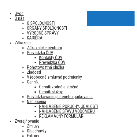
Úvod
O nás
O SPOLOČNOSTI
ORGÁNY SPOLOČNOSTI
VÝROČNÉ SPRÁVY
KARIÉRA
Zákazníci
Zákaznícke centrum
Prevádzka ČOV
Kontakty ČOV
Prevádzka ČOV
Pohotovostná služba
Žiadosti
Všeobecné zmluvné podmienky
Cenník
Cenník vodné a stočné
Cenník služby
Prevádzkovanie plateného parkovania
Nahlásenia
NAHLÁSENIE PORUCHY, UDALOSTI
NAHLÁSENIE STAVU VODOMERU
REKLAMAČNÝ FORMULÁR
Zverejňovanie
Zmluvy
Objednávky
Faktúry