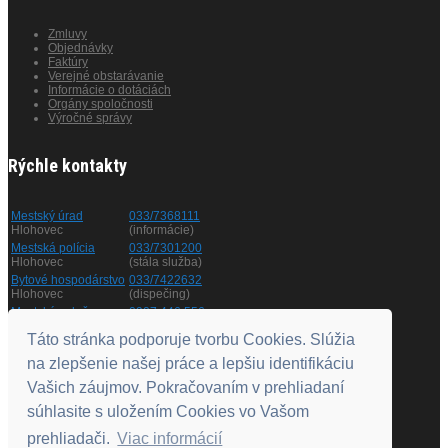
Zmluvy
Objednávky
Faktúry
Verejné obstarávanie
Informácie o dotáciách
Orgány spoločnosti
Výročné správy
Rýchle kontakty
Mestský úrad
033/7368111
Hlohovec
(informácie)
Mestská polícia
033/7301200
Hlohovec
(stála služba)
Bytové hospodárstvo
033/7422632
Hlohovec
(dispečing)
Mestská zeleň
0907 446 556
Hlohovec
(informácie)
Táto stránka podporuje tvorbu Cookies. Slúžia
na zlepšenie našej práce a lepšiu identifikáciu
Otváracie hodiny
Vašich záujmov. Pokračovaním v prehliadaní
súhlasite s uložením Cookies vo Vašom
Pondelok
8.00 - 11.00
a
12.00 - 15.00
prehliadači.
Viac informácií
Utorok
nestránkový deň