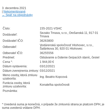
3. decembra 2021
|
Nekomentované
←
Späť na objednávky
Číslo:
155-2021-VSHC
Sezako Trnava, s.r.o., Orešanská 11, 917 01
Dodávateľ:
Trnava
Dodávateľ IČO:
36263800
Vodárenská spoločnosť Hlohovec, s.r.o.,
Odberateľ:
Šafárikova 30, 920 01 Hlohovec
Odberateľ IČO:
36255556
Predmet:
Odsávanie a čistenie čerpacích staníc, česiel
Cena *:
1 944,00 €
Dátum vystavenia:
03/12/2021
Dátum zverejnenia zmluvy:
03/12/2021
Meno osoby, ktorá zmluvu
Ing. Beatrix Kopcová
uzatvorila:
Funkcia osoby, ktorá
Konateľka spoločnosti
zmluvu uzatvorila:
Poznámka:
* Uvedená suma je konečná, v prípade že zmluvná strana je platcom DPH, je
suma uvedená vrátane DPH.