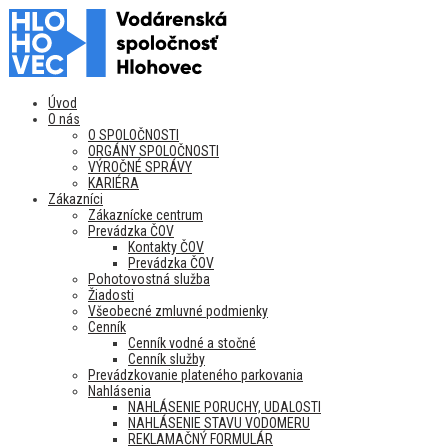
Úvod
O nás
O SPOLOČNOSTI
ORGÁNY SPOLOČNOSTI
VÝROČNÉ SPRÁVY
KARIÉRA
Zákazníci
Zákaznícke centrum
Prevádzka ČOV
Kontakty ČOV
Prevádzka ČOV
Pohotovostná služba
Žiadosti
Všeobecné zmluvné podmienky
Cenník
Cenník vodné a stočné
Cenník služby
Prevádzkovanie plateného parkovania
Nahlásenia
NAHLÁSENIE PORUCHY, UDALOSTI
NAHLÁSENIE STAVU VODOMERU
REKLAMAČNÝ FORMULÁR