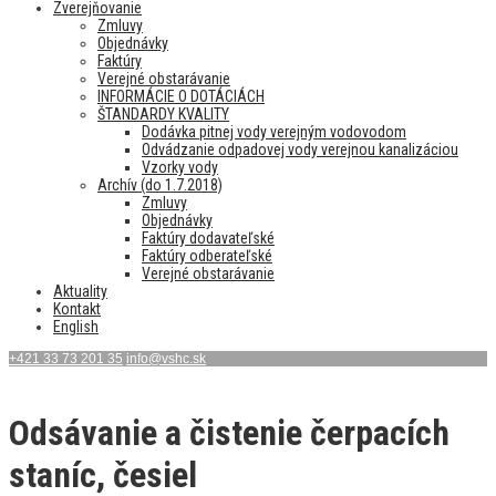
Zverejňovanie
Zmluvy
Objednávky
Faktúry
Verejné obstarávanie
INFORMÁCIE O DOTÁCIÁCH
ŠTANDARDY KVALITY
Dodávka pitnej vody verejným vodovodom
Odvádzanie odpadovej vody verejnou kanalizáciou
Vzorky vody
Archív (do 1.7.2018)
Zmluvy
Objednávky
Faktúry dodavateľské
Faktúry odberateľské
Verejné obstarávanie
Aktuality
Kontakt
English
+421 33 73 201 35
info@vshc.sk
Odsávanie a čistenie čerpacích
staníc, česiel