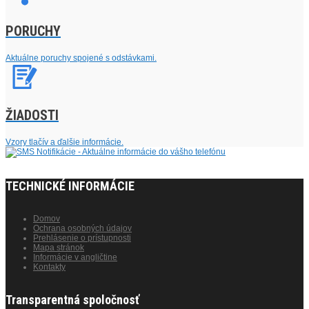
PORUCHY
Aktuálne poruchy spojené s odstávkami.
ŽIADOSTI
Vzory tlačív a ďalšie informácie.
TECHNICKÉ INFORMÁCIE
Domov
Ochrana osobných údajov
Prehlásenie o prístupnosti
Mapa stránok
Informácie v angličtine
Kontakty
Transparentná spoločnosť