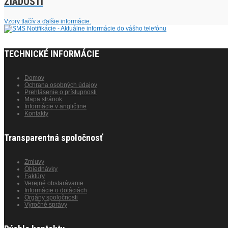
ŽIADOSTI
Vzory tlačív a ďalšie informácie.
TECHNICKÉ INFORMÁCIE
Domov
Ochrana osobných údajov
Prehlásenie o prístupnosti
Mapa stránok
Informácie v angličtine
Kontakty
Transparentná spoločnosť
Zmluvy
Objednávky
Faktúry
Verejné obstarávanie
Informácie o dotáciách
Orgány spoločnosti
Výročné správy