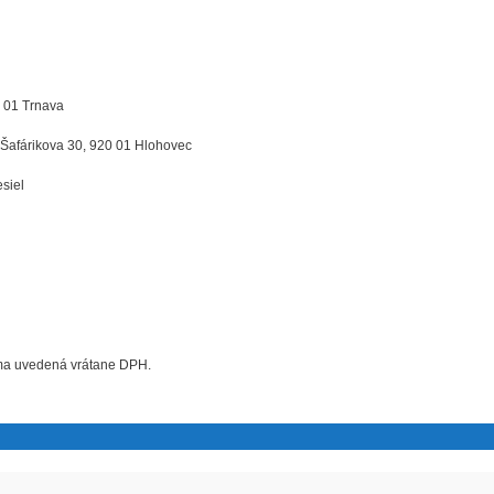
7 01 Trnava
 Šafárikova 30, 920 01 Hlohovec
esiel
uma uvedená vrátane DPH.