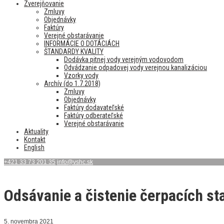
Zverejňovanie
Zmluvy
Objednávky
Faktúry
Verejné obstarávanie
INFORMÁCIE O DOTÁCIÁCH
ŠTANDARDY KVALITY
Dodávka pitnej vody verejným vodovodom
Odvádzanie odpadovej vody verejnou kanalizáciou
Vzorky vody
Archív (do 1.7.2018)
Zmluvy
Objednávky
Faktúry dodavateľské
Faktúry odberateľské
Verejné obstarávanie
Aktuality
Kontakt
English
+421 33 73 201 35
info@vshc.sk
Odsávanie a čistenie čerpacích sta
5. novembra 2021