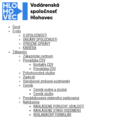
Úvod
O nás
O SPOLOČNOSTI
ORGÁNY SPOLOČNOSTI
VÝROČNÉ SPRÁVY
KARIÉRA
Zákazníci
Zákaznícke centrum
Prevádzka ČOV
Kontakty ČOV
Prevádzka ČOV
Pohotovostná služba
Žiadosti
Všeobecné zmluvné podmienky
Cenník
Cenník vodné a stočné
Cenník služby
Prevádzkovanie plateného parkovania
Nahlásenia
NAHLÁSENIE PORUCHY, UDALOSTI
NAHLÁSENIE STAVU VODOMERU
REKLAMAČNÝ FORMULÁR