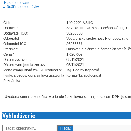
|
Nekomentované
←
Späť na objednávky
Číslo:
140-2021-VSHC
Dodávateľ:
Sezako Trnava, s.r.o., Orešanská 11, 91
Dodávateľ IČO:
36263800
Odberateľ:
Vodárenská spoločnosť Hlohovec, s.r.o.,
Odberateľ IČO:
36255556
Predmet:
Odsávanie a čistenie čerpacích staníc, č
Cena *:
1 620,00€
Dátum vystavenia:
05/11/2021
Dátum zverejnenia zmluvy:
05/11/2021
Meno osoby, ktorá zmluvu uzatvorila:
Ing. Beatrix Kopcová
Funkcia osoby, ktorá zmluvu uzatvorila:
Konateľka spoločnosti
Poznámka:
* Uvedená suma je konečná, v prípade že zmluvná strana je platcom DPH, je s
Vyhľadávanie