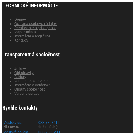
TECHNICKÉ INFORMÁCIE
Domov
Ochrana osobných údajov
Prehlásenie o prístupnosti
Mapa stránok
Informácie v angličtine
Kontakty
Transparentná spoločnosť
Zmluvy
Objednávky
Faktúry
Verejné obstarávanie
Informácie o dotáciách
Orgány spoločnosti
Výročné správy
Rýchle kontakty
Mestský úrad
033/7368111
Hlohovec
(informácie)
Mestská polícia
033/7301200