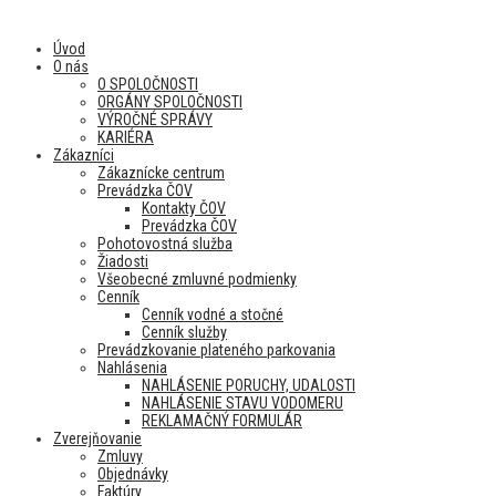
Úvod
O nás
O SPOLOČNOSTI
ORGÁNY SPOLOČNOSTI
VÝROČNÉ SPRÁVY
KARIÉRA
Zákazníci
Zákaznícke centrum
Prevádzka ČOV
Kontakty ČOV
Prevádzka ČOV
Pohotovostná služba
Žiadosti
Všeobecné zmluvné podmienky
Cenník
Cenník vodné a stočné
Cenník služby
Prevádzkovanie plateného parkovania
Nahlásenia
NAHLÁSENIE PORUCHY, UDALOSTI
NAHLÁSENIE STAVU VODOMERU
REKLAMAČNÝ FORMULÁR
Zverejňovanie
Zmluvy
Objednávky
Faktúry