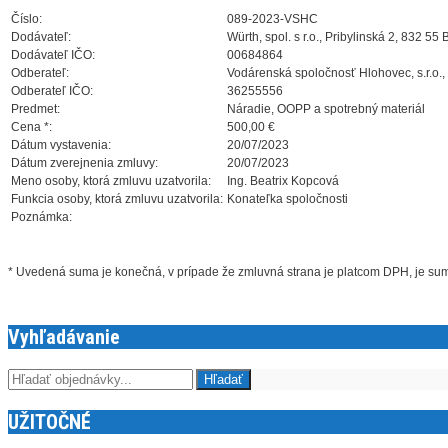
Číslo:
089-2023-VSHC
Dodávateľ:
Würth, spol. s r.o., Pribylinská 2, 832 55 
Dodávateľ IČO:
00684864
Odberateľ:
Vodárenská spoločnosť Hlohovec, s.r.o.,
Odberateľ IČO:
36255556
Predmet:
Náradie, OOPP a spotrebný materiál
Cena *:
500,00 €
Dátum vystavenia:
20/07/2023
Dátum zverejnenia zmluvy:
20/07/2023
Meno osoby, ktorá zmluvu uzatvorila:
Ing. Beatrix Kopcová
Funkcia osoby, ktorá zmluvu uzatvorila:
Konateľka spoločnosti
Poznámka:
* Uvedená suma je konečná, v prípade že zmluvná strana je platcom DPH, je s
Vyhľadávanie
UŽITOČNÉ