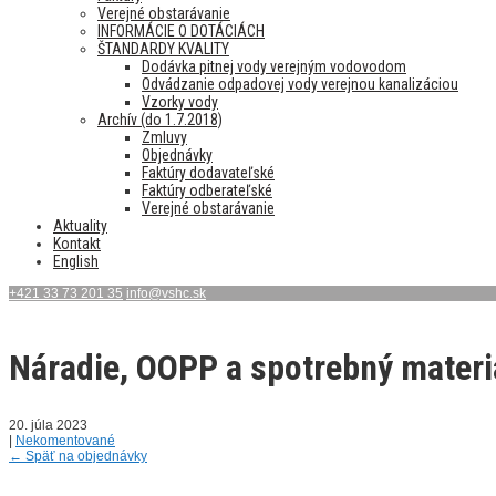
Verejné obstarávanie
INFORMÁCIE O DOTÁCIÁCH
ŠTANDARDY KVALITY
Dodávka pitnej vody verejným vodovodom
Odvádzanie odpadovej vody verejnou kanalizáciou
Vzorky vody
Archív (do 1.7.2018)
Zmluvy
Objednávky
Faktúry dodavateľské
Faktúry odberateľské
Verejné obstarávanie
Aktuality
Kontakt
English
+421 33 73 201 35
info@vshc.sk
Náradie, OOPP a spotrebný materi
20. júla 2023
|
Nekomentované
←
Späť na objednávky