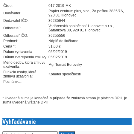
Číslo:
017-2019-MK
Papier centrum plus, s.r.o., Za poštou 3835/7A,
Dodávateľ:
920 01 Hlohovec
Dodávateľ IČO:
36235644
Vodárenská spoločnosť Hlohovec, s.r.o.,
Odberateľ:
Šafárikova 30, 920 01 Hlohovec
Odberateľ IČO:
36255556
Predmet:
Náplň do tlačiarne
Cena *:
31,60 €
Dátum vystavenia:
05/02/2019
Dátum zverejnenia zmluvy:
05/02/2019
Meno osoby, ktorá zmluvu
Mgr.Tomáš Borovský
uzatvorila:
Funkcia osoby, ktorá
Konateľ spoločnosti
zmluvu uzatvorila:
Poznámka:
* Uvedená suma je konečná, v prípade že zmluvná strana je platcom DPH, je
suma uvedená vrátane DPH.
Vyhľadávanie