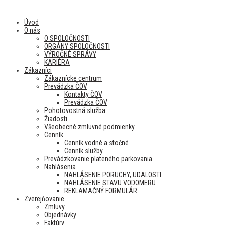
Úvod
O nás
O SPOLOČNOSTI
ORGÁNY SPOLOČNOSTI
VÝROČNÉ SPRÁVY
KARIÉRA
Zákazníci
Zákaznícke centrum
Prevádzka ČOV
Kontakty ČOV
Prevádzka ČOV
Pohotovostná služba
Žiadosti
Všeobecné zmluvné podmienky
Cenník
Cenník vodné a stočné
Cenník služby
Prevádzkovanie plateného parkovania
Nahlásenia
NAHLÁSENIE PORUCHY, UDALOSTI
NAHLÁSENIE STAVU VODOMERU
REKLAMAČNÝ FORMULÁR
Zverejňovanie
Zmluvy
Objednávky
Faktúry