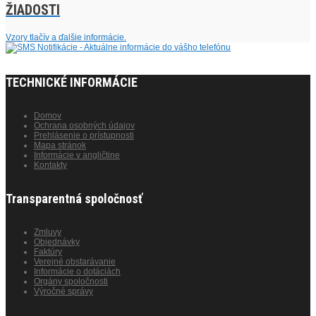
ŽIADOSTI
Vzory tlačív a ďalšie informácie.
TECHNICKÉ INFORMÁCIE
Domov
Ochrana osobných údajov
Prehlásenie o prístupnosti
Mapa stránok
Informácie v angličtine
Kontakty
Transparentná spoločnosť
Zmluvy
Objednávky
Faktúry
Verejné obstarávanie
Informácie o dotáciách
Orgány spoločnosti
Výročné správy