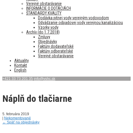
Verejné obstarávanie
INFORMÁCIE O DOTÁCIÁCH
ŠTANDARDY KVALITY
Dodávka pitnej vody verejným vodovodom
Odvádzanie odpadovej vody verejnou kanalizáciou
Vzorky vody
Archív (do 1.7.2018)
Zmluvy
Objednávky
Faktúry dodavateľské
Faktúry odberateľské
Verejné obstarávanie
Aktuality
Kontakt
English
+421 33 73 201 35
info@vshc.sk
Náplň do tlačiarne
5. februára 2019
|
Nekomentované
←
Späť na objednávky