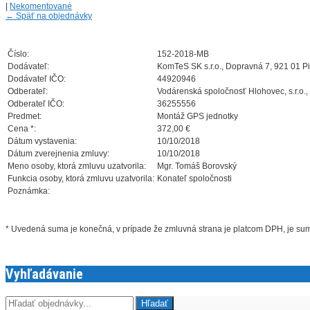
|
Nekomentované
←
Späť na objednávky
Číslo:
152-2018-MB
Dodávateľ:
KomTeS SK s.r.o., Dopravná 7, 921 01 P
Dodávateľ IČO:
44920946
Odberateľ:
Vodárenská spoločnosť Hlohovec, s.r.o.,
Odberateľ IČO:
36255556
Predmet:
Montáž GPS jednotky
Cena *:
372,00 €
Dátum vystavenia:
10/10/2018
Dátum zverejnenia zmluvy:
10/10/2018
Meno osoby, ktorá zmluvu uzatvorila:
Mgr. Tomáš Borovský
Funkcia osoby, ktorá zmluvu uzatvorila:
Konateľ spoločnosti
Poznámka:
* Uvedená suma je konečná, v prípade že zmluvná strana je platcom DPH, je s
Vyhľadávanie