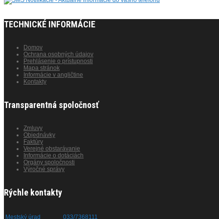
TECHNICKÉ INFORMÁCIE
Domov
Ochrana osobných údajov
Prehlásenie o prístupnosti
Mapa stránok
Informácie v angličtine
Kontakty
Transparentná spoločnosť
Zmluvy
Objednávky
Faktúry
Verejné obstarávanie
Informácie o dotáciách
Orgány spoločnosti
Výročné správy
Rýchle kontakty
Mestský úrad
033/7368111