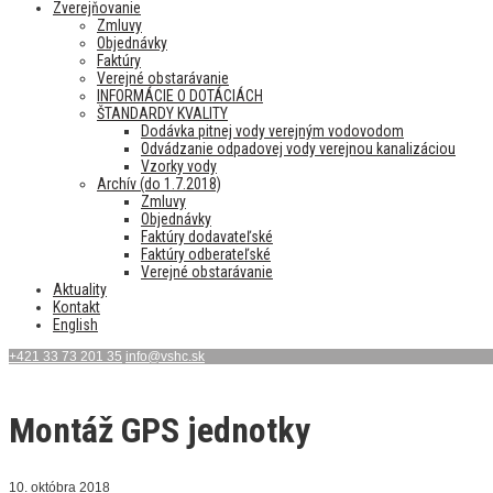
Zverejňovanie
Zmluvy
Objednávky
Faktúry
Verejné obstarávanie
INFORMÁCIE O DOTÁCIÁCH
ŠTANDARDY KVALITY
Dodávka pitnej vody verejným vodovodom
Odvádzanie odpadovej vody verejnou kanalizáciou
Vzorky vody
Archív (do 1.7.2018)
Zmluvy
Objednávky
Faktúry dodavateľské
Faktúry odberateľské
Verejné obstarávanie
Aktuality
Kontakt
English
+421 33 73 201 35
info@vshc.sk
Montáž GPS jednotky
10. októbra 2018