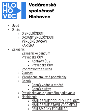
Úvod
O nás
O SPOLOČNOSTI
ORGÁNY SPOLOČNOSTI
VÝROČNÉ SPRÁVY
KARIÉRA
Zákazníci
Zákaznícke centrum
Prevádzka ČOV
Kontakty ČOV
Prevádzka ČOV
Pohotovostná služba
Žiadosti
Všeobecné zmluvné podmienky
Cenník
Cenník vodné a stočné
Cenník služby
Prevádzkovanie plateného parkovania
Nahlásenia
NAHLÁSENIE PORUCHY, UDALOSTI
NAHLÁSENIE STAVU VODOMERU
REKLAMAČNÝ FORMULÁR