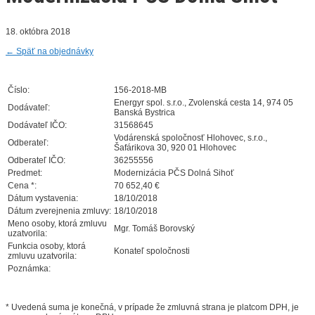
18. októbra 2018
←
Späť na objednávky
Číslo:
156-2018-MB
Energyr spol. s.r.o., Zvolenská cesta 14, 974 05
Dodávateľ:
Banská Bystrica
Dodávateľ IČO:
31568645
Vodárenská spoločnosť Hlohovec, s.r.o.,
Odberateľ:
Šafárikova 30, 920 01 Hlohovec
Odberateľ IČO:
36255556
Predmet:
Modernizácia PČS Dolná Sihoť
Cena *:
70 652,40 €
Dátum vystavenia:
18/10/2018
Dátum zverejnenia zmluvy:
18/10/2018
Meno osoby, ktorá zmluvu
Mgr. Tomáš Borovský
uzatvorila:
Funkcia osoby, ktorá
Konateľ spoločnosti
zmluvu uzatvorila:
Poznámka:
* Uvedená suma je konečná, v prípade že zmluvná strana je platcom DPH, je