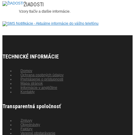
ŽIADOSTI
Vzory tlačív a ďalšie informácie.
TECHNICKÉ INFORMÁCIE
Domov
Ochrana osobných údajov
Prehlásenie o prístupnosti
Mapa stránok
Informácie v angličtine
Kontakty
Transparentná spoločnosť
Zmluvy
Objednávky
Faktúry
Verejné obstarávanie