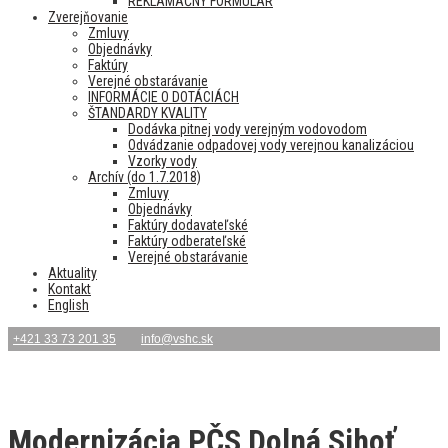
REKLAMAČNÝ FORMULÁR
Zverejňovanie
Zmluvy
Objednávky
Faktúry
Verejné obstarávanie
INFORMÁCIE O DOTÁCIÁCH
ŠTANDARDY KVALITY
Dodávka pitnej vody verejným vodovodom
Odvádzanie odpadovej vody verejnou kanalizáciou
Vzorky vody
Archív (do 1.7.2018)
Zmluvy
Objednávky
Faktúry dodavateľské
Faktúry odberateľské
Verejné obstarávanie
Aktuality
Kontakt
English
+421 33 73 201 35
info@vshc.sk
Modernizácia PČS Dolná Sihoť