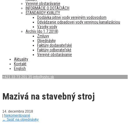
Verejné obstarávanie
INFORMÁCIE O DOTÁCIÁCH
ŠTANDARDY KVALITY
Dodávka pitnej vody verejným vodovodom
Odvádzanie odpadovej vody verejnou kanalizáciou
Vzorky vody
Archív (do 1.7.2018)
Zmluvy
Objednávky
Faktúry dodavateľské
Faktúry odberateľské
Verejné obstarávanie
Aktuality
Kontakt
English
+421 33 73 201 35
info@vshc.sk
Mazivá na stavebný stroj
14. decembra 2018
|
Nekomentované
←
Späť na objednávky