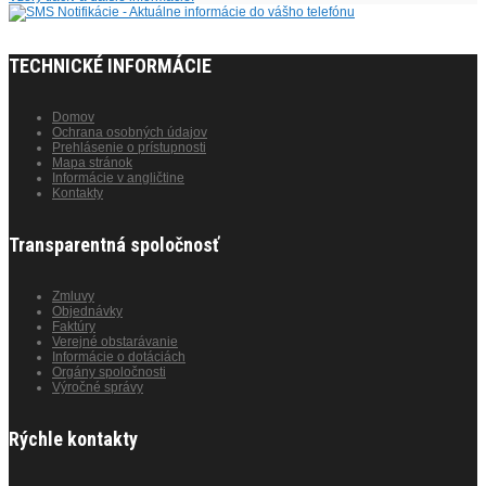
TECHNICKÉ INFORMÁCIE
Domov
Ochrana osobných údajov
Prehlásenie o prístupnosti
Mapa stránok
Informácie v angličtine
Kontakty
Transparentná spoločnosť
Zmluvy
Objednávky
Faktúry
Verejné obstarávanie
Informácie o dotáciách
Orgány spoločnosti
Výročné správy
Rýchle kontakty