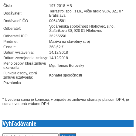
Číslo:
197-2018-MB
Terrastroj spol. s r.o., Vlčie hrdlo 90/A, 821 07
Dodávateľ:
Bratislava
Dodávateľ IČO:
00643581
Vodárenská spoločnosť Hlohovec, s.r.o.,
Odberateľ:
Šafárikova 30, 920 01 Hlohovec
Odberateľ IČO:
36255556
Predmet:
Mazivá na stavebný stroj
Cena *:
368,62 €
Dátum vystavenia:
14/12/2018
Dátum zverejnenia zmluvy:
14/12/2018
Meno osoby, ktorá zmluvu
Mgr. Tomáš Borovský
uzatvorila:
Funkcia osoby, ktorá
Konateľ spoločnosti
zmluvu uzatvorila:
Poznámka:
* Uvedená suma je konečná, v prípade že zmluvná strana je platcom DPH, je
suma uvedená vrátane DPH.
Vyhľadávanie