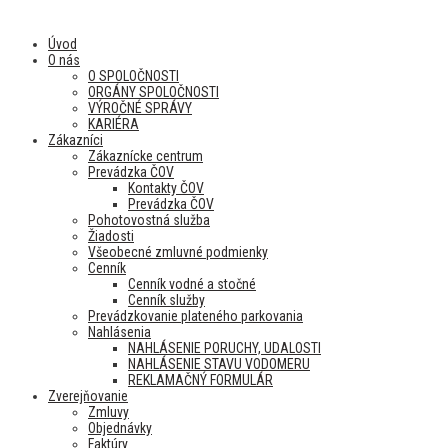
Úvod
O nás
O SPOLOČNOSTI
ORGÁNY SPOLOČNOSTI
VÝROČNÉ SPRÁVY
KARIÉRA
Zákazníci
Zákaznícke centrum
Prevádzka ČOV
Kontakty ČOV
Prevádzka ČOV
Pohotovostná služba
Žiadosti
Všeobecné zmluvné podmienky
Cenník
Cenník vodné a stočné
Cenník služby
Prevádzkovanie plateného parkovania
Nahlásenia
NAHLÁSENIE PORUCHY, UDALOSTI
NAHLÁSENIE STAVU VODOMERU
REKLAMAČNÝ FORMULÁR
Zverejňovanie
Zmluvy
Objednávky
Faktúry