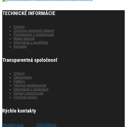
TECHNICKÉ INFORMÁCIE
Domov
Ochrana osobných údajov
Prehlásenie o prístupnosti
Mapa stránok
Informácie v angličtine
Kontakty
Transparentná spoločnosť
Zmluvy
Objednávky
Faktúry
Verejné obstarávanie
Informácie o dotáciách
Orgány spoločnosti
Výročné správy
Rýchle kontakty
Mestský úrad
033/7368111