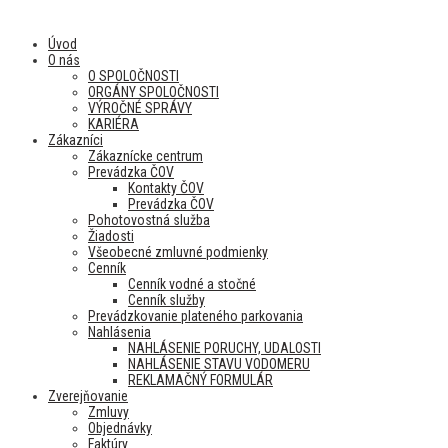
Úvod
O nás
O SPOLOČNOSTI
ORGÁNY SPOLOČNOSTI
VÝROČNÉ SPRÁVY
KARIÉRA
Zákazníci
Zákaznícke centrum
Prevádzka ČOV
Kontakty ČOV
Prevádzka ČOV
Pohotovostná služba
Žiadosti
Všeobecné zmluvné podmienky
Cenník
Cenník vodné a stočné
Cenník služby
Prevádzkovanie plateného parkovania
Nahlásenia
NAHLÁSENIE PORUCHY, UDALOSTI
NAHLÁSENIE STAVU VODOMERU
REKLAMAČNÝ FORMULÁR
Zverejňovanie
Zmluvy
Objednávky
Faktúry