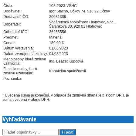
Číslo:
103-2023-VSHC
Dodávateľ:
Igor Stacho, Očkov 74, 916 22 Očkov
Dodávateľ IČO:
30031389
Vodárenská spoločnosť Hlohovec, s.r.o.,
Odberateľ:
Šafárikova 30, 920 01 Hlohovec
Odberateľ IČO:
36255556
Predmet:
Materiál
Cena *:
150,00 €
Dátum vystavenia:
01/08/2023
Dátum zverejnenia zmluvy:
01/08/2023
Meno osoby, ktorá zmluvu
Ing. Beatrix Kopcová
uzatvorila:
Funkcia osoby, ktorá
Konateľka spoločnosti
zmluvu uzatvorila:
Poznámka:
* Uvedená suma je konečná, v prípade že zmluvná strana je platcom DPH, je
suma uvedená vrátane DPH.
Vyhľadávanie