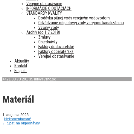
Verejné obstarávanie
INFORMÁCIE O DOTÁCIÁCH
ŠTANDARDY KVALITY
Dodávka pitnej vody verejným vodovodom
Odvádzanie odpadovej vody verejnou kanalizáciou
Vzorky vody
Archív (do 1.7.2018)
Zmluvy
Objednávky
Faktúry dodavateľské
Faktúry odberateľské
Verejné obstarávanie
Aktuality
Kontakt
English
+421 33 73 201 35
info@vshc.sk
Materiál
1. augusta 2023
|
Nekomentované
←
Späť na objednávky