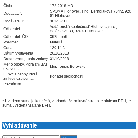
Číslo:
172-2018-MB
SPOMA Hlohovec, s.r.o., Bernolákova 704/2, 920
Dodávateľ:
01 Hlohovec
Dodávateľ IČO:
36246701
Vodárenská spoločnosť Hlohovec, s.r.o.,
Odberateľ:
Šafárikova 30, 920 01 Hlohovec
Odberateľ IČO:
36255556
Predmet:
Materiál
Cena *:
120,14 €
Dátum vystavenia:
26/10/2018
Dátum zverejnenia zmluvy:
31/10/2018
Meno osoby, ktorá zmluvu
Mgr. Tomáš Borovský
uzatvorila:
Funkcia osoby, ktorá
Konateľ spoločnosti
zmluvu uzatvorila:
Poznámka:
* Uvedená suma je konečná, v prípade že zmluvná strana je platcom DPH, je
suma uvedená vrátane DPH.
Vyhľadávanie