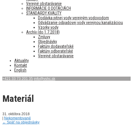
Verejné obstarávanie
INFORMÁCIE O DOTÁCIÁCH
ŠTANDARDY KVALITY
Dodávka pitnej vody verejným vodovodom
Odvádzanie odpadovej vody verejnou kanalizáciou
Vzorky vody
Archív (do 1.7.2018)
Zmluvy
Objednávky
Faktúry dodavateľské
Faktúry odberateľské
Verejné obstarávanie
Aktuality
Kontakt
English
+421 33 73 201 35
info@vshc.sk
Materiál
31. októbra 2018
|
Nekomentované
←
Späť na objednávky