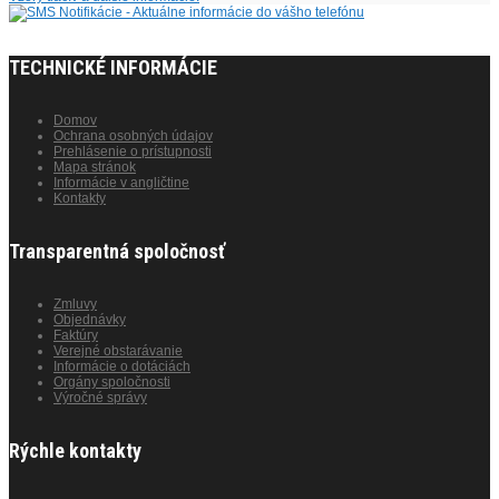
TECHNICKÉ INFORMÁCIE
Domov
Ochrana osobných údajov
Prehlásenie o prístupnosti
Mapa stránok
Informácie v angličtine
Kontakty
Transparentná spoločnosť
Zmluvy
Objednávky
Faktúry
Verejné obstarávanie
Informácie o dotáciách
Orgány spoločnosti
Výročné správy
Rýchle kontakty