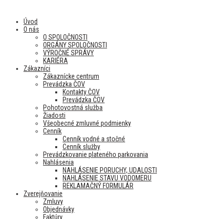
Úvod
O nás
O SPOLOČNOSTI
ORGÁNY SPOLOČNOSTI
VÝROČNÉ SPRÁVY
KARIÉRA
Zákazníci
Zákaznícke centrum
Prevádzka ČOV
Kontakty ČOV
Prevádzka ČOV
Pohotovostná služba
Žiadosti
Všeobecné zmluvné podmienky
Cenník
Cenník vodné a stočné
Cenník služby
Prevádzkovanie plateného parkovania
Nahlásenia
NAHLÁSENIE PORUCHY, UDALOSTI
NAHLÁSENIE STAVU VODOMERU
REKLAMAČNÝ FORMULÁR
Zverejňovanie
Zmluvy
Objednávky
Faktúry