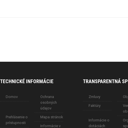
TECHNICKÉ INFORMÁCIE
TRANSPARENTNÁ S
Domov
Ochrana
Zmluvy
Ob
osobných
Faktúry
Ve
údajov
ob
Prehlásenie o
Mapa stránok
Informácie o
Or
prístupnosti
Informácie v
dotáciách
sp