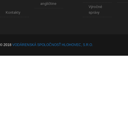
angličtine
Výročné
Kontakty
správy
© 2018
VODÁRENSKÁ SPOLOČNOSŤ HLOHOVEC, S.R.O.