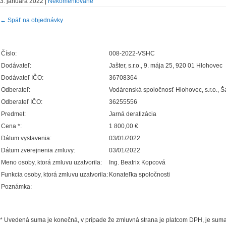
3. januára 2022
|
Nekomentované
←
Späť na objednávky
Číslo:
008-2022-VSHC
Dodávateľ:
Jašter, s.r.o., 9. mája 25, 920 01 Hlohovec
Dodávateľ IČO:
36708364
Odberateľ:
Vodárenská spoločnosť Hlohovec, s.r.o., Š
Odberateľ IČO:
36255556
Predmet:
Jarná deratizácia
Cena *:
1 800,00 €
Dátum vystavenia:
03/01/2022
Dátum zverejnenia zmluvy:
03/01/2022
Meno osoby, ktorá zmluvu uzatvorila:
Ing. Beatrix Kopcová
Funkcia osoby, ktorá zmluvu uzatvorila:
Konateľka spoločnosti
Poznámka:
* Uvedená suma je konečná, v prípade že zmluvná strana je platcom DPH, je su