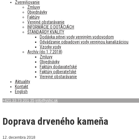
Zverejňovanie
Zmluvy
Objednávky
Faktúry
Verejné obstarávanie
INFORMÁCIE O DOTÁCIÁCH
ŠTANDARDY KVALITY
Dodávka pitnej vody verejným vodovodom
Odvádzanie odpadovej vody verejnou kanalizáciou
Vzorky vody
Archív (do 1.7.2018)
Zmluvy
Objednávky
Faktúry dodavateľské
Faktúry odberateľské
Verejné obstarávanie
Aktuality
Kontakt
English
+421 33 73 201 35
info@vshc.sk
Doprava drveného kameňa
12. decembra 2018