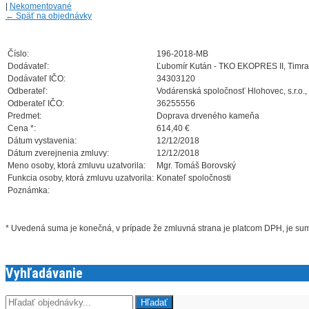
|
Nekomentované
←
Späť na objednávky
Číslo:
196-2018-MB
Dodávateľ:
Ľubomír Kután - TKO EKOPRES II, Timra
Dodávateľ IČO:
34303120
Odberateľ:
Vodárenská spoločnosť Hlohovec, s.r.o.,
Odberateľ IČO:
36255556
Predmet:
Doprava drveného kameňa
Cena *:
614,40 €
Dátum vystavenia:
12/12/2018
Dátum zverejnenia zmluvy:
12/12/2018
Meno osoby, ktorá zmluvu uzatvorila:
Mgr. Tomáš Borovský
Funkcia osoby, ktorá zmluvu uzatvorila:
Konateľ spoločnosti
Poznámka:
* Uvedená suma je konečná, v prípade že zmluvná strana je platcom DPH, je s
Vyhľadávanie