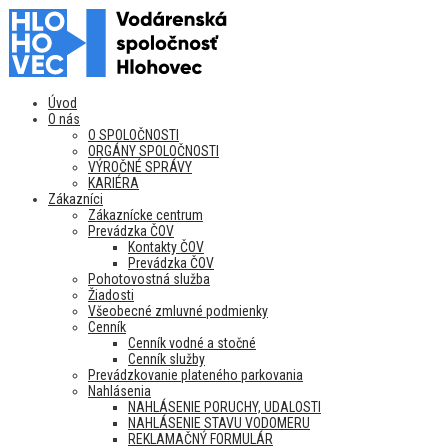
Úvod
O nás
O SPOLOČNOSTI
ORGÁNY SPOLOČNOSTI
VÝROČNÉ SPRÁVY
KARIÉRA
Zákazníci
Zákaznícke centrum
Prevádzka ČOV
Kontakty ČOV
Prevádzka ČOV
Pohotovostná služba
Žiadosti
Všeobecné zmluvné podmienky
Cenník
Cenník vodné a stočné
Cenník služby
Prevádzkovanie plateného parkovania
Nahlásenia
NAHLÁSENIE PORUCHY, UDALOSTI
NAHLÁSENIE STAVU VODOMERU
REKLAMAČNÝ FORMULÁR