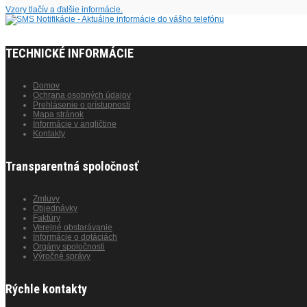
Vzory tlačív a ďalšie informácie.
TECHNICKÉ INFORMÁCIE
Domov
Ochrana osobných údajov
Prehlásenie o prístupnosti
Mapa stránok
Informácie v angličtine
Kontakty
Transparentná spoločnosť
Zmluvy
Objednávky
Faktúry
Verejné obstarávanie
Informácie o dotáciách
Orgány spoločnosti
Výročné správy
Rýchle kontakty