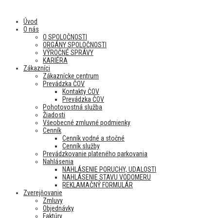
Úvod
O nás
O SPOLOČNOSTI
ORGÁNY SPOLOČNOSTI
VÝROČNÉ SPRÁVY
KARIÉRA
Zákazníci
Zákaznícke centrum
Prevádzka ČOV
Kontakty ČOV
Prevádzka ČOV
Pohotovostná služba
Žiadosti
Všeobecné zmluvné podmienky
Cenník
Cenník vodné a stočné
Cenník služby
Prevádzkovanie plateného parkovania
Nahlásenia
NAHLÁSENIE PORUCHY, UDALOSTI
NAHLÁSENIE STAVU VODOMERU
REKLAMAČNÝ FORMULÁR
Zverejňovanie
Zmluvy
Objednávky
Faktúry