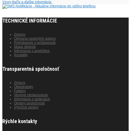
Vzory tlačív a ďalšie informácie.
TECHNICKÉ INFORMÁCIE
Domov
Ochrana osobných údajov
Prehlásenie o prístupnosti
Mapa stránok
Informácie v angličtine
Kontakty
Transparentná spoločnosť
Zmluvy
Objednávky
Faktúry
Verejné obstarávanie
Informácie o dotáciách
Orgány spoločnosti
Výročné správy
Rýchle kontakty