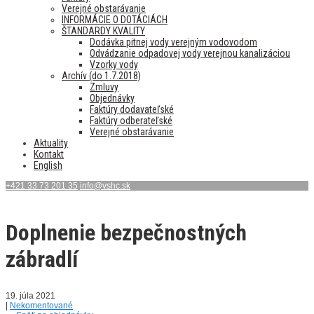
Verejné obstarávanie
INFORMÁCIE O DOTÁCIÁCH
ŠTANDARDY KVALITY
Dodávka pitnej vody verejným vodovodom
Odvádzanie odpadovej vody verejnou kanalizáciou
Vzorky vody
Archív (do 1.7.2018)
Zmluvy
Objednávky
Faktúry dodavateľské
Faktúry odberateľské
Verejné obstarávanie
Aktuality
Kontakt
English
+421 33 73 201 35
info@vshc.sk
Doplnenie bezpečnostných
zábradlí
19. júla 2021
|
Nekomentované