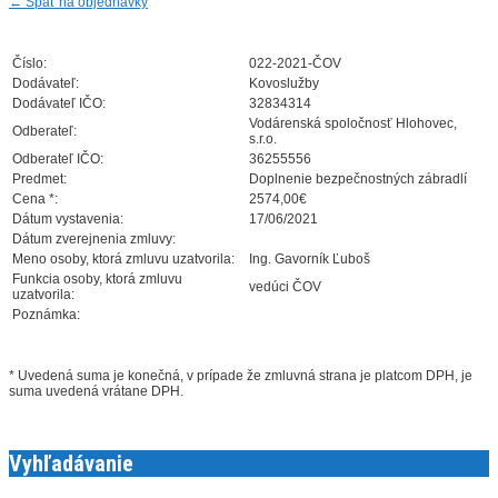
←
Späť na objednávky
Číslo:
022-2021-ČOV
Dodávateľ:
Kovoslužby
Dodávateľ IČO:
32834314
Vodárenská spoločnosť Hlohovec,
Odberateľ:
s.r.o.
Odberateľ IČO:
36255556
Predmet:
Doplnenie bezpečnostných zábradlí
Cena *:
2574,00€
Dátum vystavenia:
17/06/2021
Dátum zverejnenia zmluvy:
Meno osoby, ktorá zmluvu uzatvorila:
Ing. Gavorník Ľuboš
Funkcia osoby, ktorá zmluvu
vedúci ČOV
uzatvorila:
Poznámka:
* Uvedená suma je konečná, v prípade že zmluvná strana je platcom DPH, je
suma uvedená vrátane DPH.
Vyhľadávanie