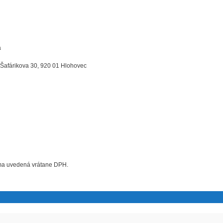
a
 Šafárikova 30, 920 01 Hlohovec
uma uvedená vrátane DPH.