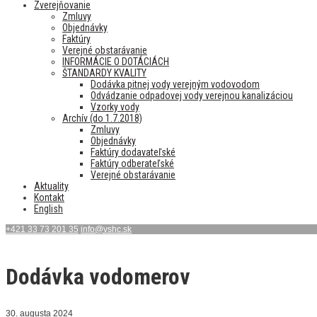
Zverejňovanie
Zmluvy
Objednávky
Faktúry
Verejné obstarávanie
INFORMÁCIE O DOTÁCIÁCH
ŠTANDARDY KVALITY
Dodávka pitnej vody verejným vodovodom
Odvádzanie odpadovej vody verejnou kanalizáciou
Vzorky vody
Archív (do 1.7.2018)
Zmluvy
Objednávky
Faktúry dodavateľské
Faktúry odberateľské
Verejné obstarávanie
Aktuality
Kontakt
English
+421 33 73 201 35
info@vshc.sk
Dodávka vodomerov
30. augusta 2024