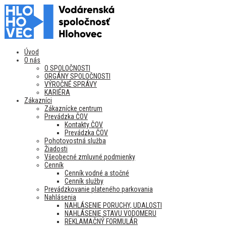
Úvod
O nás
O SPOLOČNOSTI
ORGÁNY SPOLOČNOSTI
VÝROČNÉ SPRÁVY
KARIÉRA
Zákazníci
Zákaznícke centrum
Prevádzka ČOV
Kontakty ČOV
Prevádzka ČOV
Pohotovostná služba
Žiadosti
Všeobecné zmluvné podmienky
Cenník
Cenník vodné a stočné
Cenník služby
Prevádzkovanie plateného parkovania
Nahlásenia
NAHLÁSENIE PORUCHY, UDALOSTI
NAHLÁSENIE STAVU VODOMERU
REKLAMAČNÝ FORMULÁR