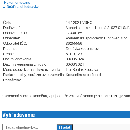
|
Nekomentované
←
Späť na objednávky
Číslo:
147-2024-VSHC
Dodávateľ:
Menert spol. s r.o., Hlboká 3, 927 01 Šaľ
Dodávateľ IČO:
17330165
Odberateľ:
Vodárenská spoločnosť Hlohovec, s.r.o.,
Odberateľ IČO:
36255556
Predmet:
Dodávka vodomerov
Cena *:
5 019,12 €
Dátum vystavenia:
30/08/2024
Dátum zverejnenia zmluvy:
30/08/2024
Meno osoby, ktorá zmluvu uzatvorila:
Ing. Beatrix Kopcová
Funkcia osoby, ktorá zmluvu uzatvorila:
Konateľka spoločnosti
Poznámka:
* Uvedená suma je konečná, v prípade že zmluvná strana je platcom DPH, je s
Vyhľadávanie