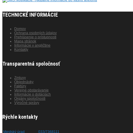
TECHNICKÉ INFORMÁCIE
Domov
Ochrana osobných údajov
Prehlásenie o prístupnosti
Mapa stránok
Informácie v angličtine
Kontakty
Transparentná spoločnosť
Zmluvy
Objednávky
Faktúry
Verejné obstarávanie
Informácie o dotáciách
Orgány spoločnosti
Výročné správy
Rýchle kontakty
Mestský úrad
033/7368111