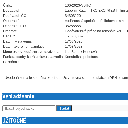
Číslo:
106-2023-VSHC
Dodávateľ:
Ľubomír Kután - TKO EKOPRES II, Timra
Dodávateľ IČO:
34303120
Odberateľ:
Vodárenská spoločnosť Hlohovec, s.r.o.,
Odberateľ IČO:
36255556
Predmet:
Dodávateľské práce na rekonštrukcii ul.
Cena *:
16 320,00 €
Dátum vystavenia:
17/08/2023
Dátum zverejnenia zmluvy:
17/08/2023
Meno osoby, ktorá zmluvu uzatvorila:
Ing. Beatrix Kopcová
Funkcia osoby, ktorá zmluvu uzatvorila:
Konateľka spoločnosti
Poznámka:
* Uvedená suma je konečná, v prípade že zmluvná strana je platcom DPH, je s
Vyhľadávanie
UŽITOČNÉ