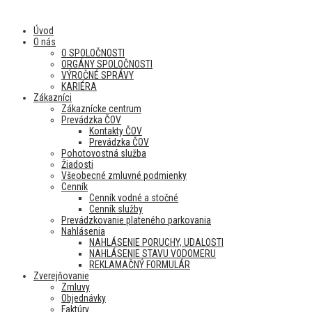
Úvod
O nás
O SPOLOČNOSTI
ORGÁNY SPOLOČNOSTI
VÝROČNÉ SPRÁVY
KARIÉRA
Zákazníci
Zákaznícke centrum
Prevádzka ČOV
Kontakty ČOV
Prevádzka ČOV
Pohotovostná služba
Žiadosti
Všeobecné zmluvné podmienky
Cenník
Cenník vodné a stočné
Cenník služby
Prevádzkovanie plateného parkovania
Nahlásenia
NAHLÁSENIE PORUCHY, UDALOSTI
NAHLÁSENIE STAVU VODOMERU
REKLAMAČNÝ FORMULÁR
Zverejňovanie
Zmluvy
Objednávky
Faktúry