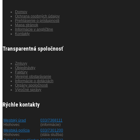
Domov
Ochrana osobných údajov
Prehlásenie o prístupnosti
Mapa stránok
Informácie v angličtine
Kontakty
Transparentná spoločnosť
Zmluvy
Objednávky
Faktúry
Verejné obstarávanie
Informácie o dotáciách
Orgány spoločnosti
Výročné správy
Rýchle kontakty
Mestský úrad
033/7368111
Hlohovec
(informácie)
Mestská polícia
033/7301200
Hlohovec
(stála služba)