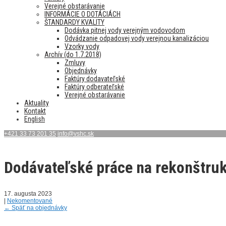
Verejné obstarávanie
INFORMÁCIE O DOTÁCIÁCH
ŠTANDARDY KVALITY
Dodávka pitnej vody verejným vodovodom
Odvádzanie odpadovej vody verejnou kanalizáciou
Vzorky vody
Archív (do 1.7.2018)
Zmluvy
Objednávky
Faktúry dodavateľské
Faktúry odberateľské
Verejné obstarávanie
Aktuality
Kontakt
English
+421 33 73 201 35
info@vshc.sk
Dodávateľské práce na rekonštruk
17. augusta 2023
|
Nekomentované
←
Späť na objednávky