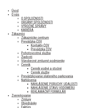
Úvod
O nás
O SPOLOČNOSTI
ORGÁNY SPOLOČNOSTI
VÝROČNÉ SPRÁVY
KARIÉRA
Zákazníci
Zákaznícke centrum
Prevádzka ČOV
Kontakty ČOV
Prevádzka ČOV
Pohotovostná služba
Žiadosti
Všeobecné zmluvné podmienky
Cenník
Cenník vodné a stočné
Cenník služby
Prevádzkovanie plateného parkovania
Nahlásenia
NAHLÁSENIE PORUCHY, UDALOSTI
NAHLÁSENIE STAVU VODOMERU
REKLAMAČNÝ FORMULÁR
Zverejňovanie
Zmluvy
Objednávky
Faktúry