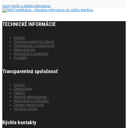
Vzory tlačív a ďalšie informácie.
TECHNICKÉ INFORMÁCIE
Domov
Ochrana osobných údajov
Prehlásenie o prístupnosti
Mapa stránok
Informácie v angličtine
Kontakty
Transparentná spoločnosť
Zmluvy
Objednávky
Faktúry
Verejné obstarávanie
Informácie o dotáciách
Orgány spoločnosti
Výročné správy
Rýchle kontakty