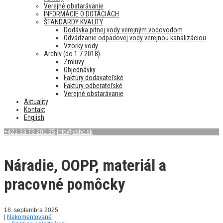
Verejné obstarávanie
INFORMÁCIE O DOTÁCIÁCH
ŠTANDARDY KVALITY
Dodávka pitnej vody verejným vodovodom
Odvádzanie odpadovej vody verejnou kanalizáciou
Vzorky vody
Archív (do 1.7.2018)
Zmluvy
Objednávky
Faktúry dodavateľské
Faktúry odberateľské
Verejné obstarávanie
Aktuality
Kontakt
English
+421 33 73 201 35
info@vshc.sk
Náradie, OOPP, materiál a
pracovné pomôcky
18. septembra 2025
|
Nekomentované