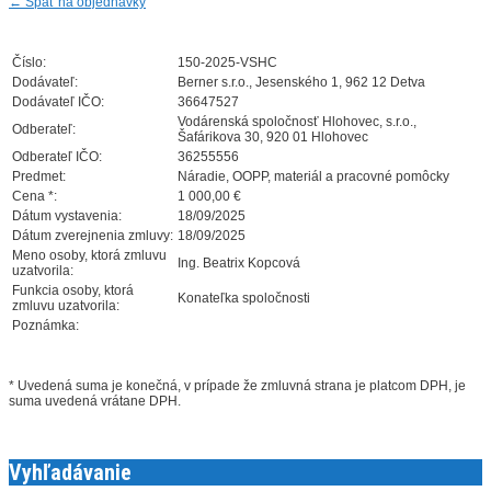
←
Späť na objednávky
Číslo:
150-2025-VSHC
Dodávateľ:
Berner s.r.o., Jesenského 1, 962 12 Detva
Dodávateľ IČO:
36647527
Vodárenská spoločnosť Hlohovec, s.r.o.,
Odberateľ:
Šafárikova 30, 920 01 Hlohovec
Odberateľ IČO:
36255556
Predmet:
Náradie, OOPP, materiál a pracovné pomôcky
Cena *:
1 000,00 €
Dátum vystavenia:
18/09/2025
Dátum zverejnenia zmluvy:
18/09/2025
Meno osoby, ktorá zmluvu
Ing. Beatrix Kopcová
uzatvorila:
Funkcia osoby, ktorá
Konateľka spoločnosti
zmluvu uzatvorila:
Poznámka:
* Uvedená suma je konečná, v prípade že zmluvná strana je platcom DPH, je
suma uvedená vrátane DPH.
Vyhľadávanie