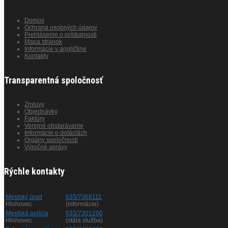
Domov
Ochrana osobných údajov
Prehlásenie o prístupnosti
Mapa stránok
Informácie v angličtine
Kontakty
Transparentná spoločnosť
Zmluvy
Objednávky
Faktúry
Verejné obstarávanie
Informácie o dotáciách
Orgány spoločnosti
Výročné správy
Rýchle kontakty
Mestský úrad
033/7368111
Hlohovec
(informácie)
Mestská polícia
033/7301200
Hlohovec
(stála služba)