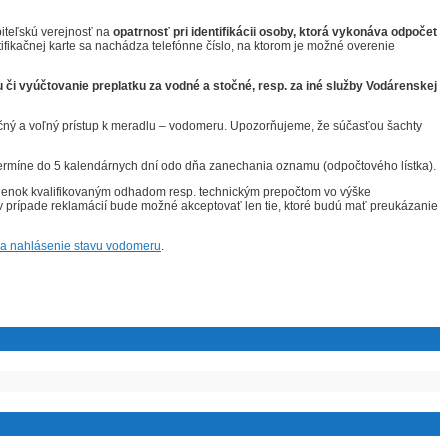
biteľskú verejnosť na
opatrnosť pri identifikácii osoby, ktorá vykonáva odpočet
ifikačnej karte sa nachádza telefónne číslo, na ktorom je možné overenie
i vyúčtovanie preplatku za vodné a stočné, resp. za iné služby Vodárenskej
ečný a voľný prístup k meradlu – vodomeru. Upozorňujeme, že súčasťou šachty
termíne do 5 kalendárnych dní odo dňa zanechania oznamu (odpočtového lístka).
ienok kvalifikovaným odhadom resp. technickým prepočtom vo výške
prípade reklamácií bude možné akceptovať len tie, ktoré budú mať preukázanie
na nahlásenie stavu vodomeru
.