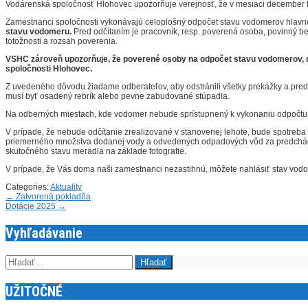
Vodárenská spoločnosť Hlohovec upozorňuje verejnosť, že v mesiaci december
Zamestnanci spoločnosti vykonávajú celoplošný odpočet stavu vodomerov hlavne v
stavu vodomeru.
Pred odčítaním je pracovník, resp. poverená osoba, povinný bez
totožnosti a rozsah poverenia.
VSHC zároveň upozorňuje, že poverené osoby na odpočet stavu vodomerov, neb
spoločnosti Hlohovec.
Z uvedeného dôvodu žiadame odberateľov, aby odstránili všetky prekážky a pred
musí byť osadený rebrík alebo pevne zabudované stúpadla.
Na odberných miestach, kde vodomer nebude sprístupnený k vykonaniu odpočtu, o
V prípade, že nebude odčítanie zrealizované v stanovenej lehote, bude spotr
priemerného množstva dodanej vody a odvedených odpadových vôd za predchádza
skutočného stavu meradla na základe fotografie.
V prípade, že Vás doma naši zamestnanci nezastihnú, môžete nahlásiť stav vodom
Categories:
Aktuality
Post
←
Zatvorená pokladňa
Dotácie 2025
→
navigation
Vyhľadávanie
UŽITOČNÉ