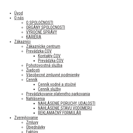
Úvod
O nás
O SPOLOČNOSTI
ORGÁNY SPOLOČNOSTI
VÝROČNÉ SPRÁVY
KARIÉRA
Zákazníci
Zákaznícke centrum
Prevádzka ČOV
Kontakty ČOV
Prevádzka ČOV
Pohotovostná služba
Žiadosti
Všeobecné zmluvné podmienky
Cenník
Cenník vodné a stočné
Cenník služby
Prevádzkovanie plateného parkovania
Nahlásenia
NAHLÁSENIE PORUCHY, UDALOSTI
NAHLÁSENIE STAVU VODOMERU
REKLAMAČNÝ FORMULÁR
Zverejňovanie
Zmluvy
Objednávky
Faktúry