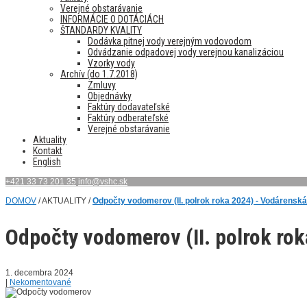
Verejné obstarávanie
INFORMÁCIE O DOTÁCIÁCH
ŠTANDARDY KVALITY
Dodávka pitnej vody verejným vodovodom
Odvádzanie odpadovej vody verejnou kanalizáciou
Vzorky vody
Archív (do 1.7.2018)
Zmluvy
Objednávky
Faktúry dodavateľské
Faktúry odberateľské
Verejné obstarávanie
Aktuality
Kontakt
English
+421 33 73 201 35
info@vshc.sk
DOMOV
/ AKTUALITY /
Odpočty vodomerov (II. polrok roka 2024) - Vodárenská 
Odpočty vodomerov (II. polrok ro
1. decembra 2024
|
Nekomentované