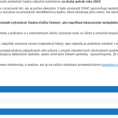
 bude prebiehať riadny odpočet vodomerov
za druhý polrok roka 2024
.
 pracovné dni, ale aj počas víkendov. V tejto súvislosti VSHC upozorňuje spotre
 vyzvania sa preukázať identifikačnou kartou, ktorá obsahuje jeho meno. Na ident
udú vykonávať žiadnu ďalšiu činnosť, ako napríklad inkasovanie nedoplatku č
mety z poklopov a z vodomerných šácht, vyčerpali vodu zo šácht a umožnili bezp
dpočtár zanechá oznam (odpočtový lístok), stav odpočtu je potrebné nahlásiť v 
eba vody/produkcia odpadových vôd určená v zmysle všeobecných obchodných podm
júce fakturačné obdobie, alebo smernými číslami spotreby. Upozorňujeme, že v 
eru telefonicky, e-mailom, ale aj na našich stránkach prostredníctvom
formuláru 