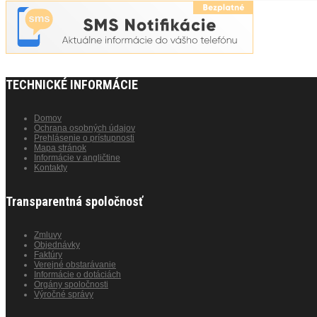
TECHNICKÉ INFORMÁCIE
Domov
Ochrana osobných údajov
Prehlásenie o prístupnosti
Mapa stránok
Informácie v angličtine
Kontakty
Transparentná spoločnosť
Zmluvy
Objednávky
Faktúry
Verejné obstarávanie
Informácie o dotáciách
Orgány spoločnosti
Výročné správy