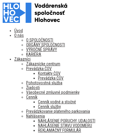
Úvod
O nás
O SPOLOČNOSTI
ORGÁNY SPOLOČNOSTI
VÝROČNÉ SPRÁVY
KARIÉRA
Zákazníci
Zákaznícke centrum
Prevádzka ČOV
Kontakty ČOV
Prevádzka ČOV
Pohotovostná služba
Žiadosti
Všeobecné zmluvné podmienky
Cenník
Cenník vodné a stočné
Cenník služby
Prevádzkovanie plateného parkovania
Nahlásenia
NAHLÁSENIE PORUCHY, UDALOSTI
NAHLÁSENIE STAVU VODOMERU
REKLAMAČNÝ FORMULÁR