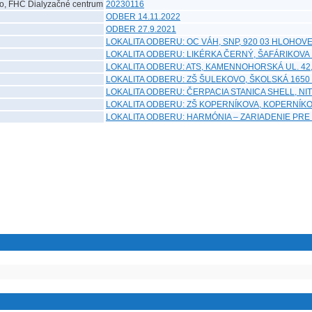
o, FHC Dialyzačné centrum
20230116
ODBER 14.11.2022
ODBER 27.9.2021
LOKALITA ODBERU: OC VÁH, SNP, 920 03 HLOHO
LOKALITA ODBERU: LIKÉRKA ČERNÝ, ŠAFÁRIKOVA
LOKALITA ODBERU: ATS, KAMENNOHORSKÁ UL. 42
LOKALITA ODBERU: ZŠ ŠULEKOVO, ŠKOLSKÁ 1650
LOKALITA ODBERU: ČERPACIA STANICA SHELL, NI
LOKALITA ODBERU: ZŠ KOPERNÍKOVA, KOPERNÍKOV
LOKALITA ODBERU: HARMÓNIA – ZARIADENIE PRE