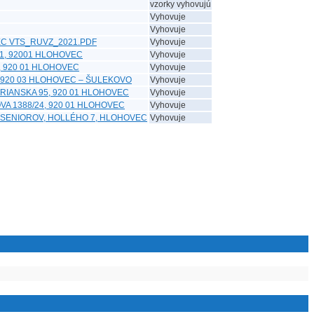
vzorky vyhovujú
Vyhovuje
Vyhovuje
VEC VTS_RUVZ_2021.PDF
Vyhovuje
 1, 92001 HLOHOVEC
Vyhovuje
, 920 01 HLOHOVEC
Vyhovuje
 920 03 HLOHOVEC – ŠULEKOVO
Vyhovuje
TRIANSKA 95, 920 01 HLOHOVEC
Vyhovuje
A 1388/24, 920 01 HLOHOVEC
Vyhovuje
 SENIOROV, HOLLÉHO 7, HLOHOVEC
Vyhovuje