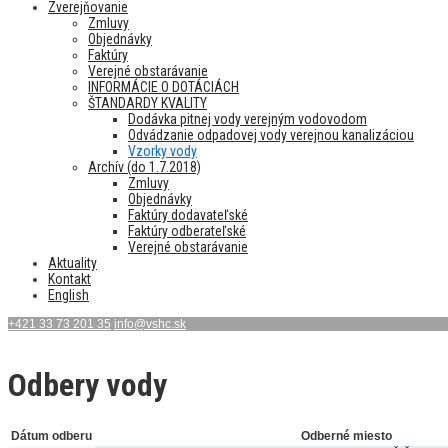
Zverejňovanie
Zmluvy
Objednávky
Faktúry
Verejné obstarávanie
INFORMÁCIE O DOTÁCIÁCH
ŠTANDARDY KVALITY
Dodávka pitnej vody verejným vodovodom
Odvádzanie odpadovej vody verejnou kanalizáciou
Vzorky vody
Archív (do 1.7.2018)
Zmluvy
Objednávky
Faktúry dodavateľské
Faktúry odberateľské
Verejné obstarávanie
Aktuality
Kontakt
English
+421 33 73 201 35
info@vshc.sk
Odbery vody
Dátum odberu
Odberné miesto