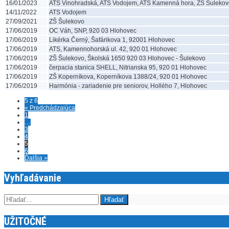
16/01/2023
ATS Vinohradská, ATS Vodojem, ATS Kamenná hora, ZŠ Šulekov
14/11/2022
ATS Vodojem
27/09/2021
ZŠ Šulekovo
17/06/2019
OC Váh, SNP, 920 03 Hlohovec
17/06/2019
Likérka Černý, Šafárikova 1, 92001 Hlohovec
17/06/2019
ATS, Kamennohorská ul. 42, 920 01 Hlohovec
17/06/2019
ZŠ Šulekovo, Školská 1650 920 03 Hlohovec - Šulekovo
17/06/2019
čerpacia stanica SHELL, Nitrianska 95, 920 01 Hlohovec
17/06/2019
ZŠ Koperníkova, Koperníkova 1388/24, 920 01 Hlohovec
17/06/2019
Harmónia - zariadenie pre seniorov, Hollého 7, Hlohovec
5 z 6
« Predchádzajúca
1
…
3
4
5
6
Ďalšia »
Vyhľadávanie
UŽITOČNÉ